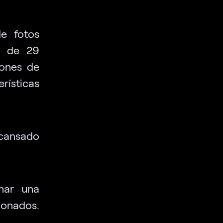
de fotos
s de 29
iones de
rísticas
cansado
onar una
cionados.