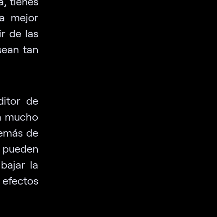
a, tienes
la mejor
r de las
sean tan
ditor de
ta mucho
demás de
s pueden
bajar la
 efectos