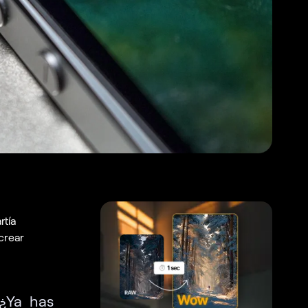
rtía
crear
 ¿Ya has