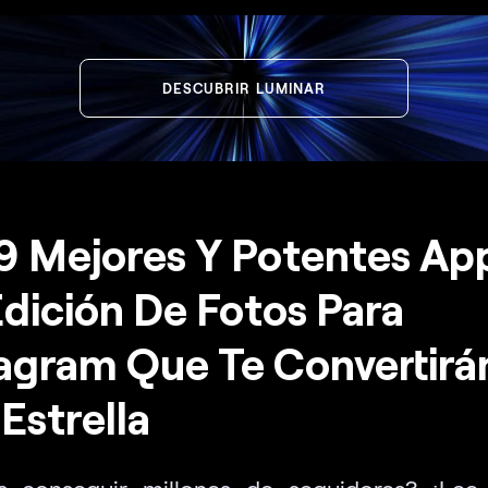
DESCUBRIR LUMINAR
9 Mejores Y Potentes Ap
dición De Fotos Para
agram Que Te Convertirá
Estrella
s conseguir millones de seguidores? ¡Lee