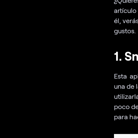
artícul
él, verá
gustos.
1. S
Esta ap
una de 
utiliza
poco de
para ha