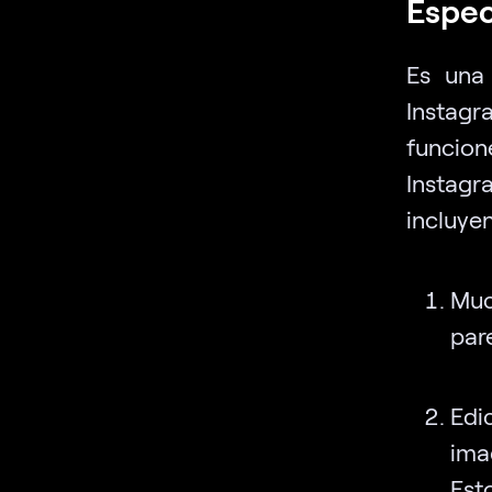
Espec
Es una 
Instag
funcion
Instagr
incluyen
Muc
par
Edi
ima
Est