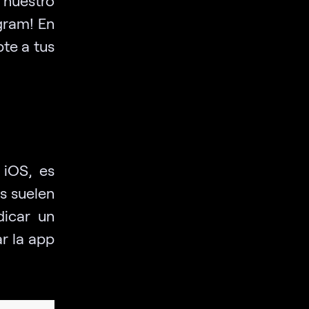
gram! En
pte a tus
 iOS, es
s suelen
dicar un
r la app