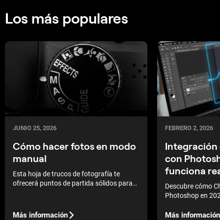
Los más populares
JUNIO 25, 2026
FEBRERO 2, 2026
Cómo hacer fotos en modo
Integración
manual
con Photos
funciona re
Esta hoja de trucos de fotografía te
ofrecerá puntos de partida sólidos para
Descubre cómo C
casi cualquier técnica fotográfica en
Photoshop en 2026
modo manual. ¿Quieres disparar en
y acelerar la IA y 
modo manual? Usa nuestra hoja de
manual con capas
Más información
Más información