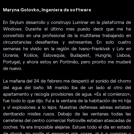
Maryna Golovko, Ingeniera de software
En Skylum desarrollo y construyo Luminar en la plataforma de
Windows. Durante el último mes puedo decir que me he
convertido en una profesional de la multitarea trabajando en
circunstancias desafiantes y estresantes. En solo cuatro
semanas he vivido en la región de Ivano-Frankivsk y Lviv en
Ucrania; Košice, Eslovaquia; Budapest, Hungría; Lisboa,
Portugal; y ahora estoy en Portimão, pero pronto me mudaré
de nuevo.
La mañana del 24 de febrero me despertó el sonido del chorro
del agua del baño. Mi marido iba de un lado al otro del
apartamento y recogía provisiones de agua. «Es el comienzo»,
fue todo lo que dijo. Fui a la ventana de la habitación de mi hija
y vi explosiones a lo lejos. Nuestras defensas aéreas estaban
derribando misiles rusos. Debajo de las ventanas todas las
carreteras del centro comercial Retroville estaban atascadas de
coches. Ya era imposible alejarse. Estuve todo el día en estado
de shock: no podía ni empacar mis cosas, ni ir a comprar y