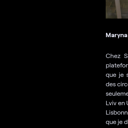
Maryna 
Chez Sk
platefo
que je 
des circ
seuleme
Lviv en 
Lisbonne
que je 