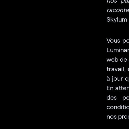
raconter
Skylum
Vous po
Luminar
web de 
travail
à jour 
En atte
des pe
conditi
nos prod