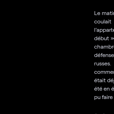
Le matin
coulai
l’appar
début »,
chambre
défense
russes.
commerci
était dé
été en é
pu faire