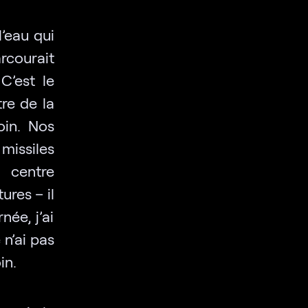
l’eau qui
courait
C’est le
tre de la
oin. Nos
missiles
u centre
ures – il
née, j’ai
 n’ai pas
in.