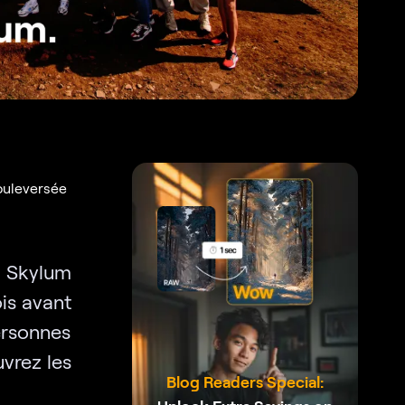
ouleversée
e Skylum
is avant
personnes
vrez les
Blog Readers Special: