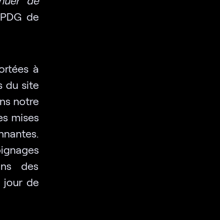
 PDG de
ortées à
 du site
ns notre
es mises
nnantes.
oignages
ans des
 jour de