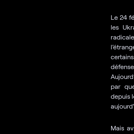
Le 24 fé
les Ukr
radical
l’étran
certains
défens
Aujourd’
par qu
depuis 
aujourd
Mais av