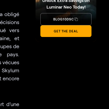
Unlock Extra Savings on
Luminar Neo Today!
 a obligé
BLOG10DSC
écisions
cué vers
GET THE DEAL
aine, et
roupes de
e pays.
es vécues
 Skylum
t encore
rt d’une