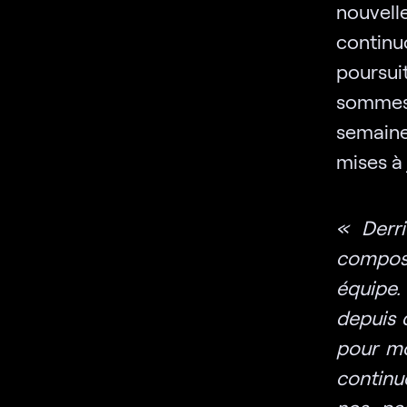
nouvell
continuo
poursui
sommes 
semaine
mises à 
« Derr
composé
équipe.
depuis 
pour mo
continue
nos par