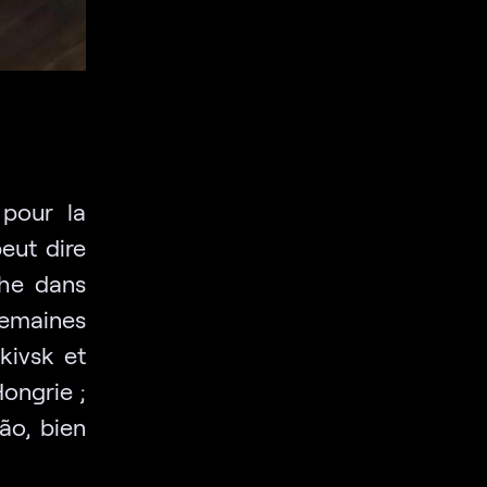
 pour la
eut dire
che dans
 semaines
kivsk et
Hongrie ;
mão, bien