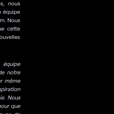
es, nous
re équipe
um. Nous
ue cette
ouvelles
 équipe
de notre
ler même
piration
ie. Nous
 pour que
inuer de