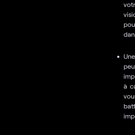
vot
visi
pou
dans
Une
peu
impr
à c
vou
bat
imp