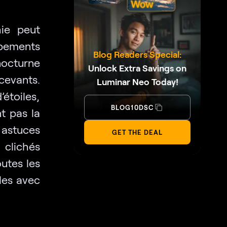
hie peut
ipements
Blog Readers Special:
nocturne
Unlock Extra Savings on
cevants.
Luminar Neo Today!
’étoiles,
BLOG10DSC
t pas la
 astuces
GET THE DEAL
clichés
utes les
les avec