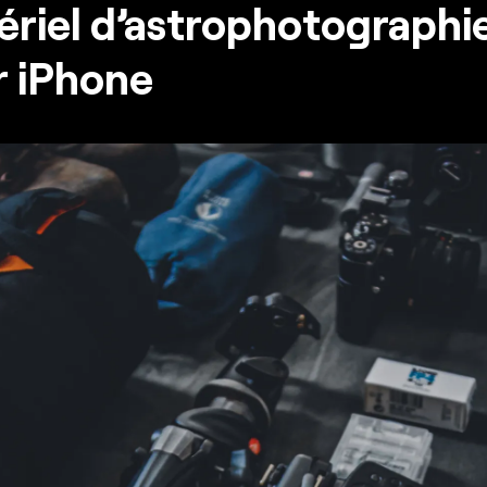
riel d’astrophotographi
r iPhone