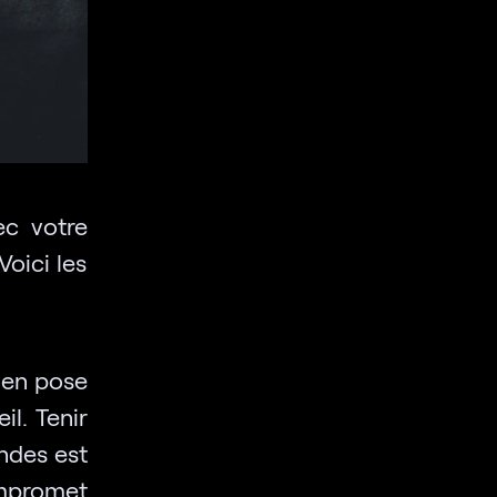
ec votre
Voici les
 en pose
il. Tenir
ndes est
promet