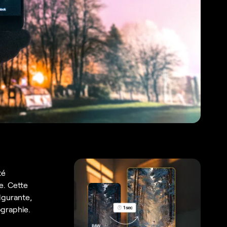
té
e. Cette
lgurante,
ographie.