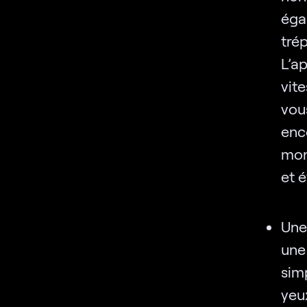
égal
tré
L’a
vit
vou
enc
mon
et 
Une
une
sim
yeu