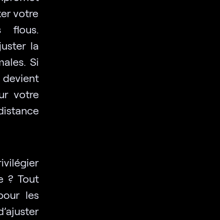
xer votre
 flous.
uster la
ales. Si
 devient
sur votre
distance
vilégier
e ? Tout
pour les
’ajuster