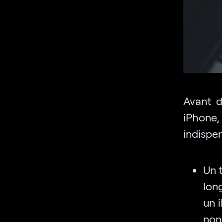
Avant d
iPhone, 
indispen
Un 
long
un 
no