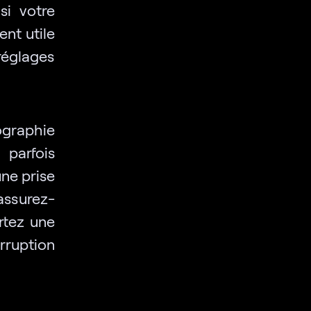
si votre
ent utile
réglages
ographie
parfois
une prise
assurez-
rtez une
ruption