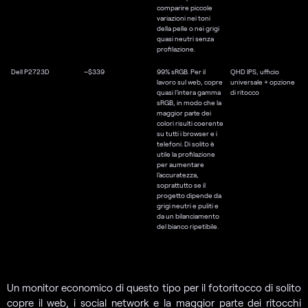
comparire piccole
variazioni nei toni
della pelle o nei grigi
quasi neutri senza
profilazione.
Dell P2723D
~$339
99% sRGB. Per il
QHD IPS, ufficio
lavoro sul web, copre
universale + opzione
quasi l’intera gamma
di ritocco
sRGB, in modo che la
maggior parte dei
colori risulti coerente
su tutti i browser e i
telefoni. Di solito è
utile la profilazione
per aumentare
l’accuratezza,
soprattutto se il
progetto dipende da
grigi neutri e puliti e
da un bilanciamento
del bianco ripetibile.
Un monitor economico di questo tipo per il fotoritocco di solito
copre il web, i social network e la maggior parte dei ritocchi