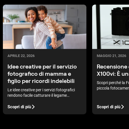
MAGGIO 21, 2026
APRILE 22, 2026
Recensione d
Idee creative per il servizio
X100vi: È un
fotografico di mamma e
figlio per ricordi indelebili
Scopri perché la F
piccola fotocamer
Le idee creative per i servizi fotografici
Analizziamo le sp
rendono facile catturare il legame
funziona per i fot
speciale tra una madre e suo figlio,
mettendo in evidenza l'amore, la gioia e i
Scopri di più
Scopri di più
momenti indimenticabili.