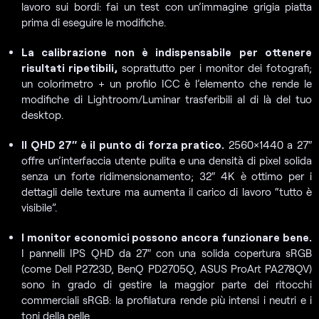
lavoro sui bordi: fai un test con un’immagine grigia piatta
prima di eseguire le modifiche.
La calibrazione non è indispensabile per ottenere
risultati ripetibili,
soprattutto per i monitor dei fotografi;
un colorimetro + un profilo ICC è l’elemento che rende le
modifiche di Lightroom/Luminar trasferibili al di là del tuo
desktop.
Il QHD 27″ è il punto di forza pratico.
2560×1440 a 27″
offre un’interfaccia utente pulita e una densità di pixel solida
senza un forte ridimensionamento; 32″ 4K è ottimo per i
dettagli delle texture ma aumenta il carico di lavoro “tutto è
visibile”.
I monitor economici possono ancora funzionare bene.
I pannelli IPS QHD da 27″ con una solida copertura sRGB
(come Dell P2723D, BenQ PD2705Q, ASUS ProArt PA278QV)
sono in grado di gestire la maggior parte dei ritocchi
commerciali sRGB: la profilatura rende più intensi i neutri e i
toni della pelle.