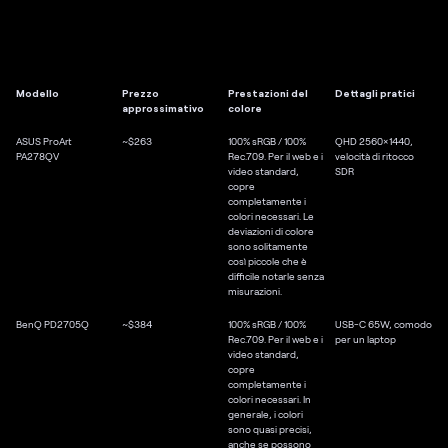
Modello
Prezzo
Prestazioni del
Dettagli pratici
approssimativo
colore
ASUS ProArt
~$263
100% sRGB / 100%
QHD 2560×1440,
PA278QV
Rec.709. Per il web e i
velocità di ritocco
video standard,
SDR
copre
completamente i
colori necessari. Le
deviazioni di colore
sono solitamente
così piccole che è
difficile notarle senza
misurazioni.
BenQ PD2705Q
~$384
100% sRGB / 100%
USB-C 65W, comodo
Rec.709. Per il web e i
per un laptop
video standard,
copre
completamente i
colori necessari. In
generale, i colori
sono quasi precisi,
anche se possono