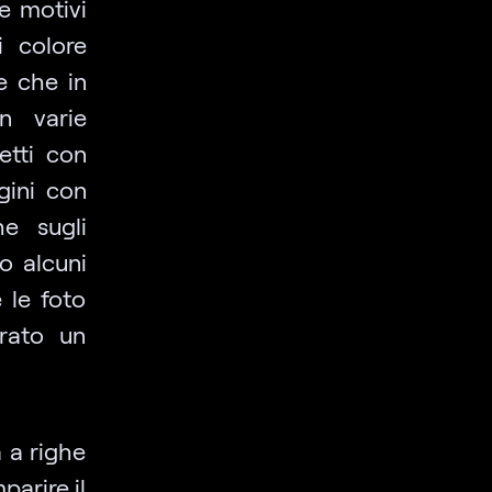
ue motivi
i colore
e che in
n varie
etti con
gini con
he sugli
o alcuni
e le foto
rato un
 a righe
parire il