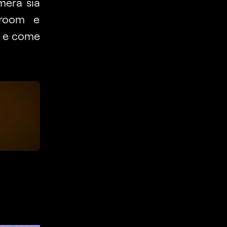
mera sia
troom e
é e come