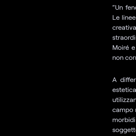
“Un fen
Le linee
creativa
straordi
Moiré e
non corr
A diffe
estetic
utilizz
campo r
morbidi
soggett