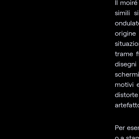
Il moiré
simili 
ondulat
origin
situazi
trame f
disegni
schermi
motivi e
distor
artefatt
Per ese
o a stam