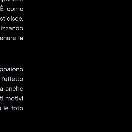
. È come
tidisce.
lizzando
tenere la
appaiono
’effetto
ca anche
ti motivi
 le foto