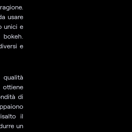
ragione.
 da usare
o unici e
to bokeh.
iversi e
 qualità
 ottiene
ndità di
appaiono
salto il
durre un