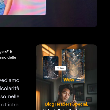
gere? E
amo delle
 vediamo
colarità
so nelle
 ottiche.
Blog Readers Special: