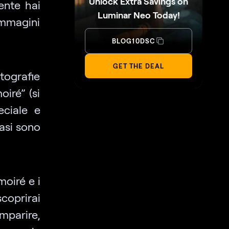
Unlock Extra Savings on
ente hai
Luminar Neo Today!
immagini
BLOG10DSC
GET THE DEAL
tografie
iré” (si
eciale e
asi sono
moiré e i
scoprirai
mparire,