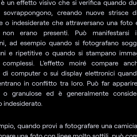
 è un effetto visivo che si verifica quando d
si sovrappongono, creando nuove strisce d
e o indesiderate che attraversano una foto 
e non erano presenti. Può manifestarsi i
oni, ad esempio quando si fotografano sogg
ini e ripetitive o quando si stampano imma
 complessi. L’effetto moiré compare anc
 di computer o sui display elettronici quand
ntrano in conflitto tra loro. Può far apparir
te o granulose ed è generalmente conside
o indesiderato.
mpio, quando provi a fotografare una camicia
pare una foto con linee molto sottili, può com