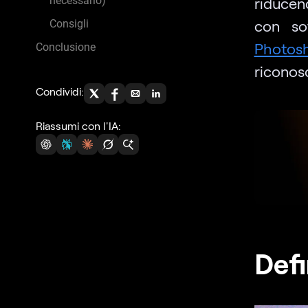
necessario)
riducen
con so
Consigli
Photos
Conclusione
riconosc
Condividi:
Riassumi con l'IA:
Defi