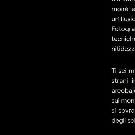
moiré e
un’illu
Fotogra
tecniche
nitidezz
Ti sei 
strani 
arcobal
sui moni
si sovr
degli s