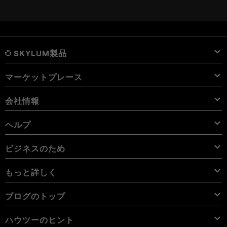
感じる。しかし、ほとんどの場合、最もシンプルな方法
が最も効果的であることが多い。
SKYLUM製品
マーケットプレース
Luminar Neo
概要
Luminar Mobile
会社情報
プリセット
価格
概要
Aperty
Luminar Neo プリセット
パック
機能
iPad用 Luminar
概要
オンライン ツール
会社概要
ヘルプ
Lightroom プリセット
Luminar Neo パック
プロ ツール
LUT
iPhone用 Luminar
価格
オンライン編集ソフト
キャリア
使用例
Luminar Neo LUT
Vision Pro用 Luminar Neo
オーバーレイを使用して新しいものを簡単に追加
サポートへのお問い合わせ
ビジネスのため
Aperty User Guide
カラー パレット
代替ソフト
Aperty LUT
Luminar Mobile User Guide
テクスチャー
アンバサダー
エクストラ
Color Picker
FAQs
ビジネスのため
もっと詳しく
無料体験板
スカイオブジェクト
その他のソフトウェア
空
アフィリエイトプログラム
User Guide
割引
背景
ボリューム ライセンス
X メンバーシップ
ブログ
ブログのトップ
電子書籍
利用規約
Luminar Neo User Guide
Cookieの選択を変更する
リセラー プログラム
Luminar Neo Beta
ハウツー
コース
プライバシーポリシー
ハウツーのヒント
Manual Mode in Photography