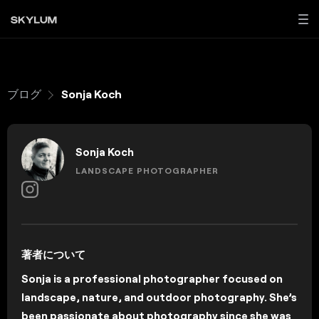
ブログ
Sonja Koch
Sonja Koch
LANDSCAPE PHOTOGRAPHER
著者について
Sonja is a professional photographer focused on
landscape, nature, and outdoor photography. She’s
been passionate about photography since she was