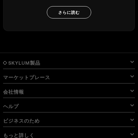
さらに読む
SKYLUM製品
マーケットプレース
Luminar Neo
概要
Luminar Mobile
会社情報
プリセット
価格
概要
Aperty
Luminar Neo プリセット
パック
機能
iPad用 Luminar
概要
オンライン ツール
会社概要
ヘルプ
Lightroom プリセット
Luminar Neo パック
プロ ツール
LUT
iPhone用 Luminar
価格
オンライン編集ソフト
キャリア
使用例
Luminar Neo LUT
Vision Pro用 Luminar Neo
オーバーレイを使用して新しいものを簡単に追加
サポートへのお問い合わせ
ビジネスのため
Aperty User Guide
カラー パレット
代替ソフト
Aperty LUT
Luminar Mobile User Guide
テクスチャー
アンバサダー
エクストラ
Color Picker
FAQs
ビジネスのため
もっと詳しく
無料体験板
スカイオブジェクト