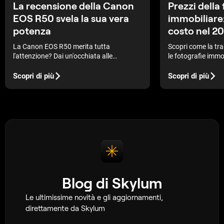
La recensione della Canon
Prezzi della
EOS R50 svela la sua vera
immobiliare:
potenza
costo nel 2
La Canon EOS R50 merita tutta
Scopri come la tra
l'attenzione? Dai un'occhiata alle
le fotografie immo
specifiche, alle caratteristiche e al prezzo
l'attrattiva delle 
per capire se questa fotocamera è adatta
spendere troppo, g
Scopri di più
Scopri di più
a te.
alta qualità che at
acquirenti.
Blog di Skylum
Le ultimissime novità e gli aggiornamenti,
direttamente da Skylum