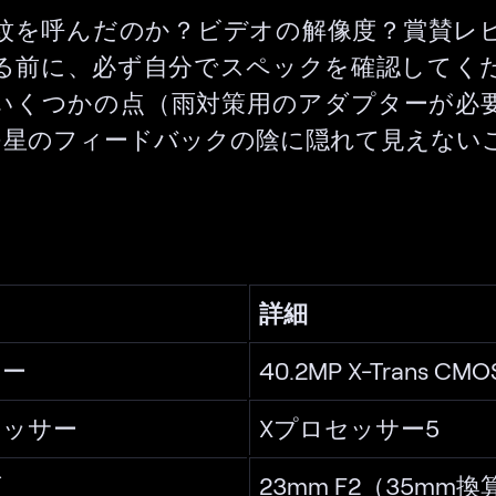
紋を呼んだのか？ビデオの解像度？賞賛レ
る前に、必ず自分でスペックを確認してく
いくつかの点（雨対策用のアダプターが必
つ星のフィードバックの陰に隠れて見えない
詳細
サー
40.2MP X-Trans CMO
セッサー
Xプロセッサー5
ズ
23mm F2（35mm換