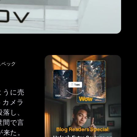
スペック
ぶように売
トカメラ
段落し、
世間で言
Blog Readers Special:
が来た。