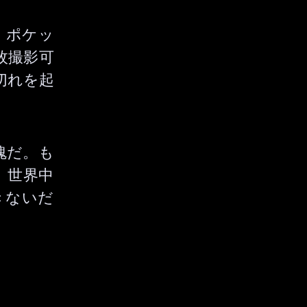
は、ポケッ
枚撮影可
切れを起
魂だ。も
、世界中
きないだ