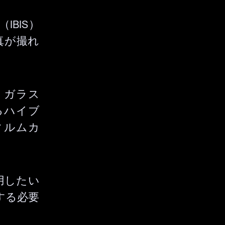
IBIS）
真が撮れ
、ガラス
るハイブ
ィルムカ
用したい
する必要