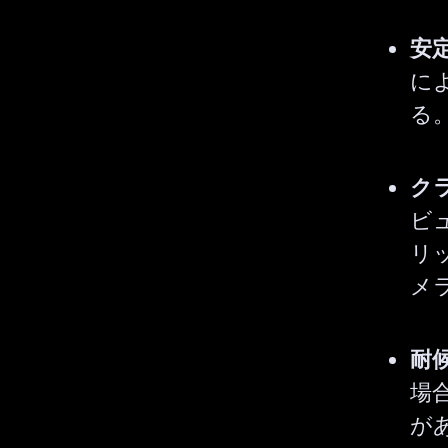
安
に
る
ク
ビ
リ
メ
耐
場
が