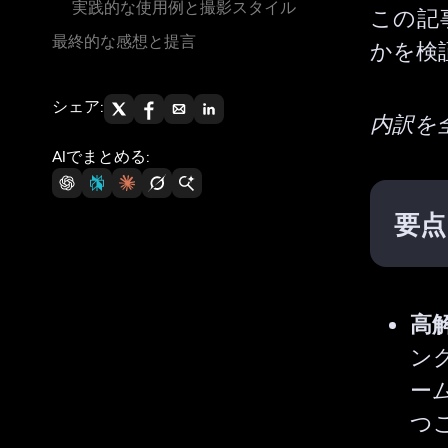
実践的な使用例と撮影スタイル
この記
最終的な感想と提言
かを検
シェア:
内訳を
AIでまとめる:
要点
高
ン
ー
つ