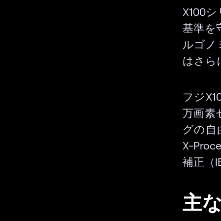
X10
基準を
ルゴノ
はさら
フジX1
万画素
グの自
X-Pr
補正（I
主