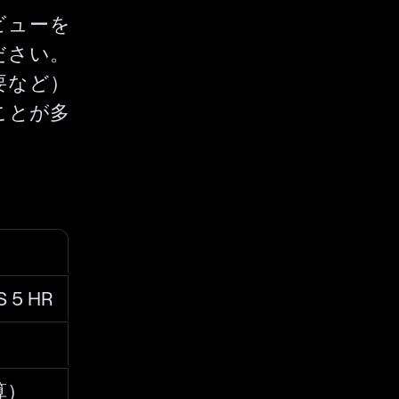
ビューを
ださい。
要など）
ことが多
S 5 HR
算）