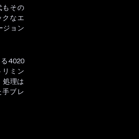
代もその
ックなエ
ージョン
る4020
トリミン
。処理は
った手ブレ