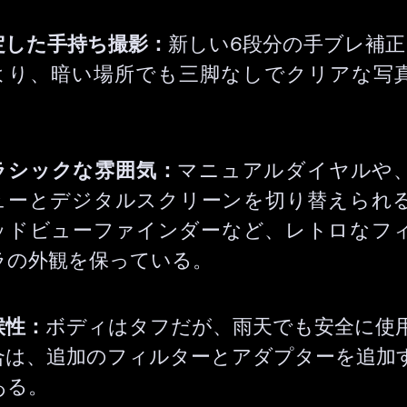
定した手持ち撮影：
新しい6段分の手ブレ補正（
より、暗い場所でも三脚なしでクリアな写
。
ラシックな雰囲気：
マニュアルダイヤルや
ューとデジタルスクリーンを切り替えられ
ッドビューファインダーなど、レトロなフ
ラの外観を保っている。
候性：
ボディはタフだが、雨天でも安全に使
合は、追加のフィルターとアダプターを追加
ある。