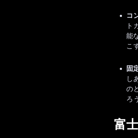
コ
ト
能
こ
固
し
の
ろ
富士