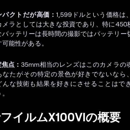
ンパクトだが高価：
1,599ドルという価格
カメラとしては大きな投資であり、特に450
なバッテリーは長時間の撮影ではバッテリー
す可能性がある。
定焦点：
35mm相当のレンズはこのカメラの
あなたがその特定の景色が好きでないなら
どんな技術も結果を好きにさせることはで
う。
フイルムX100VIの概要