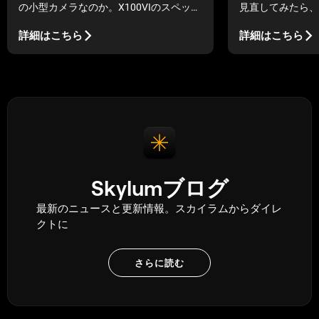
の小型カメラなのか。X100VIのスペック
見直してみたら、
と、実際の撮影現場での使用感を見てみ
てブレていた、と
よう。
ろうか。落胆のた
詳細はこちら
詳細はこちら
う。私も何度も経
ラのせいにしたこ
私は歳をとり、い
Skylumブログ
最新のニュースと更新情報。スカイラムからダイレ
クトに
さらに読む