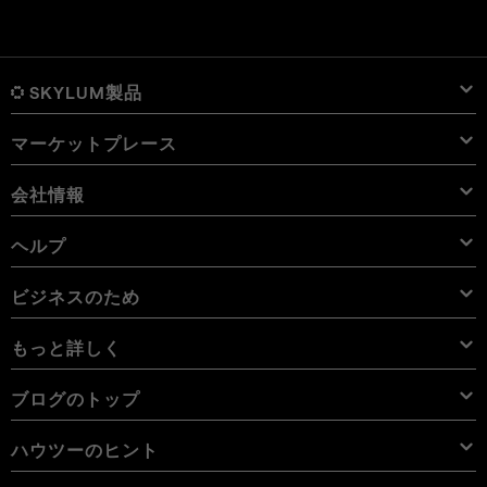
SKYLUM製品
マーケットプレース
Luminar Neo
概要
Luminar Mobile
会社情報
プリセット
価格
概要
Aperty
Luminar Neo プリセット
パック
機能
iPad用 Luminar
概要
オンライン ツール
会社概要
ヘルプ
Lightroom プリセット
Luminar Neo パック
プロ ツール
LUT
iPhone用 Luminar
価格
オンライン編集ソフト
キャリア
使用例
Luminar Neo LUT
Vision Pro用 Luminar Neo
オーバーレイを使用して新しいものを簡単に追加
サポートへのお問い合わせ
ビジネスのため
Aperty User Guide
カラー パレット
代替ソフト
Aperty LUT
Luminar Mobile User Guide
テクスチャー
アンバサダー
エクストラ
Color Picker
FAQs
ビジネスのため
もっと詳しく
無料体験板
スカイオブジェクト
その他のソフトウェア
空
アフィリエイトプログラム
User Guide
割引
背景
ボリューム ライセンス
X メンバーシップ
ブログ
ブログのトップ
電子書籍
利用規約
Luminar Neo User Guide
Cookieの選択を変更する
リセラー プログラム
Luminar Neo Beta
ハウツー
コース
プライバシーポリシー
ハウツーのヒント
Manual Mode in Photography
ニュースルーム
How Much Do Photographers Charge
AI ガイドライン