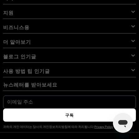
가격
개요
Aperty
Luminar Neo 프리셋
번들
기능
iPad용 Luminar
개요
온라인 도구
Skylum 소개
지원
Lightroom 프리셋
Luminar Neo 번들
전문가 도구
LUT
iPhone용 Luminar
가격
온라인 편집기
경력
사용 사례
Luminar Neo LUT
Vision Pro용 Luminar
오버레이
문의하기
비즈니스용
Aperty User Guide
색상 팔레트
대체 프로그램
Aperty LUT
Luminar Mobile User Guide
텍스처
앰버서더
추가 기능
Color Picker
자주 묻는 질문
비즈니스용 Skylum
더 알아보기
무료 체험판
하늘 개체
다른 소프트웨어
하늘
제휴 프로그램
User Guide
할인
배경
볼륨 라이선스
X 멤버십
블로그
블로그 인기글
eBook
이용약관
Luminar Neo User Guide
쿠키 선택 사항 변경
리셀러 프로그램
Luminar Neo Beta
사용 방법
강좌
개인 정보 정책
사용 방법 팁 인기글
Manual Mode in Photography
용어 사전
How Much Do Photographers Charge
AI 가이드라인
뉴스레터를 받아보세요
디지털 카메라 사진을 휴대폰으로 가져오는 방법
최고의 무료 포토샵 대안 17가지
뉴스룸
문의하기
iPhone에서 사진을 반전하는 방법
Fix Blurry Pictures On iPhone
우리의 커뮤니티
How To Change Background Color On Instagram Story
How Big Is 8x10 Photo Size
How to Convert HEIC to JPG on iPhone
크리에이터를 위한 Luminar
스턱 픽셀 vs 데드 픽셀
구독
사진을 폴라로이드처럼 보이게 만드는 방법
사진작가를 위한 무료 Photoshop 플러그인
Luminar 마켓플레이스로 수익을 창출하세요
귀하의 개인 데이터는 당사의 개인정보처리방침에 따라 처리됩니다
Privacy Policy
How to Combine Photos on iPhone
가로 대 세로 방향
Macbook에서 SD 카드를 포맷하는 방법