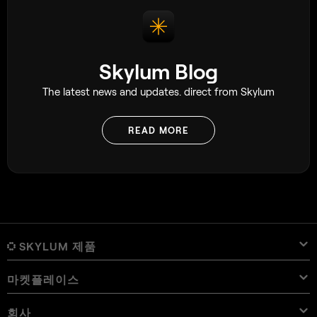
Skylum Blog
The latest news and updates. direct from Skylum
READ MORE
SKYLUM 제품
마켓플레이스
Luminar Neo
개요
Luminar Mobile
회사
프리셋