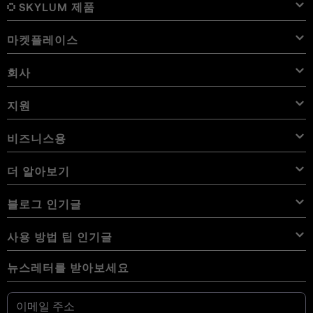
SKYLUM 제품
마켓플레이스
Luminar Neo
개요
Luminar Mobile
회사
프리셋
가격
개요
Aperty
Luminar Neo 프리셋
번들
기능
iPad용 Luminar
개요
온라인 도구
Skylum 소개
지원
Lightroom 프리셋
Luminar Neo 번들
전문가 도구
LUT
iPhone용 Luminar
가격
온라인 편집기
경력
사용 사례
Luminar Neo LUT
Vision Pro용 Luminar
오버레이
문의하기
비즈니스용
Aperty User Guide
색상 팔레트
대체 프로그램
Aperty LUT
Luminar Mobile User Guide
텍스처
앰버서더
추가 기능
Color Picker
자주 묻는 질문
비즈니스용 Skylum
더 알아보기
무료 체험판
하늘 개체
다른 소프트웨어
하늘
제휴 프로그램
User Guide
할인
배경
볼륨 라이선스
X 멤버십
블로그
블로그 인기글
eBook
이용약관
Luminar Neo User Guide
쿠키 선택 사항 변경
리셀러 프로그램
Luminar Neo Beta
사용 방법
강좌
개인 정보 정책
사용 방법 팁 인기글
Manual Mode in Photography
용어 사전
How Much Do Photographers Charge
AI 가이드라인
뉴스레터를 받아보세요
디지털 카메라 사진을 휴대폰으로 가져오는 방법
최고의 무료 포토샵 대안 17가지
뉴스룸
문의하기
iPhone에서 사진을 반전하는 방법
Fix Blurry Pictures On iPhone
우리의 커뮤니티
How To Change Background Color On Instagram Story