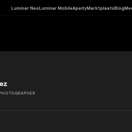
Luminar Neo
Luminar Mobile
Aperty
Marktplaats
Blog
Me
áez
 PHOTOGRAPHER