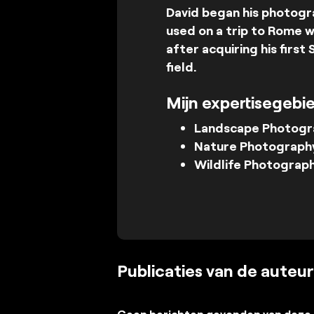
David began his photogra
used on a trip to Rome w
after acquiring his first
field.
Mijn expertisegebi
Landscape Photogr
Nature Photograph
Wildlife Photograp
Publicaties van de auteur
Geen berichten gevonden van deze 