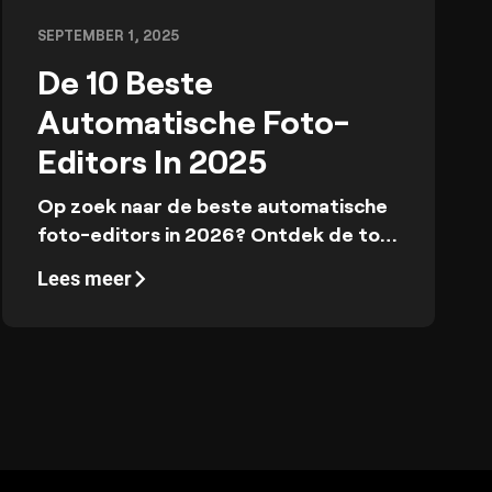
SEPTEMBER 1, 2025
De 10 Beste
Automatische Foto-
Editors In 2025
Op zoek naar de beste automatische
foto-editors in 2026? Ontdek de top
tools om je beelden eenvoudig te
Lees meer
verbeteren. Verken innovatieve
functies en maak je bewerkingsproces
makkelijker met de beste editors van
het jaar.