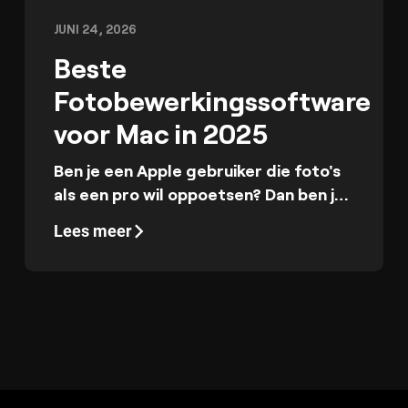
JUNI 24, 2026
Beste
Fotobewerkingssoftware
voor Mac in 2025
Ben je een Apple gebruiker die foto's
als een pro wil oppoetsen? Dan ben je
hier op de juiste plek! Vandaag
Lees meer
bespreken we in onze blog de beste
fotobewerkingsprogramma's voor
Macs.