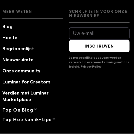
MEER WETEN
SCHRIJF JE IN VOOR ONZE
NIEUWSBRIEF
Blog
Hoe te
INSCHRIJVEN
Begrippenlijst
Je persoonlijke gegevens worden
Nieuwsruimte
verwerkt in overeenstemming met ons
beleid.
Privacy Policy
Onze community
Luminar for Creators
Verdien met Luminar
Marketplace
Top On Blog
Top Hoe kan ik-tips
Manual Mode in
Photography
Zo zet je Foto's van je