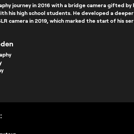
phy journey in 2016 with a bridge camera gifted by 
ith his high school students. He developed a deeper
 SLR camera in 2019, which marked the start of his se
eden
aphy
y
hy
:
auteur.