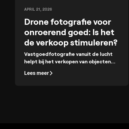
APRIL 21, 2026
Drone fotografie voor
onroerend goed: Is het
de verkoop stimuleren?
Vastgoedfotografie vanuit de lucht
helpt bij het verkopen van objecten
door de volledige context te laten
Lees meer
zien op een manier die grondopnamen
niet kunnen: kavellijnen, toegang,
parkeren, blootstelling aan de zon en
de nabije omgeving.