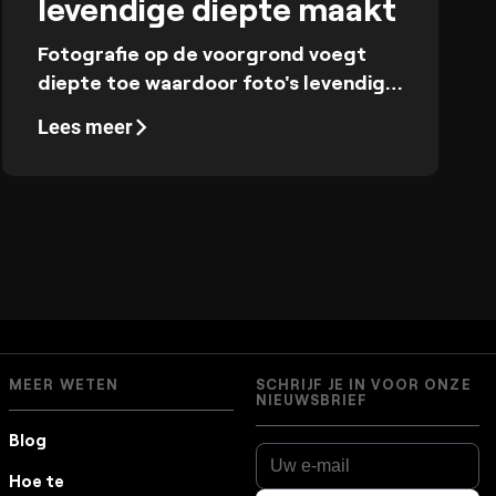
levendige diepte maakt
Fotografie op de voorgrond voegt
diepte toe waardoor foto's levendig
aanvoelen. Zelfs kleine details dichtbij
Lees meer
de lens kunnen een compositie
compleet veranderen.
MEER WETEN
SCHRIJF JE IN VOOR ONZE
NIEUWSBRIEF
Blog
Hoe te