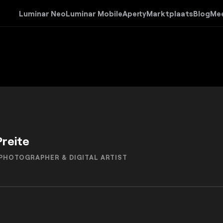
Luminar Neo
Luminar Mobile
Aperty
Marktplaats
Blog
Me
Preite
PHOTOGRAPHER & DIGITAL ARTIST