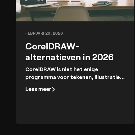
FEBRUARI 20, 2026
CorelDRAW-
alternatieven in 2026
CorelDRAW is niet het enige
programma voor tekenen, illustraties
maken en afbeeldingen bewerken.
Lees meer
Hier is een lijst met 5 CorelDRAW-
alternatieven voor designers,
illustratoren, bloggers, SMM-
managers en anderen. Kies wat het
beste bij jouw behoeften past.