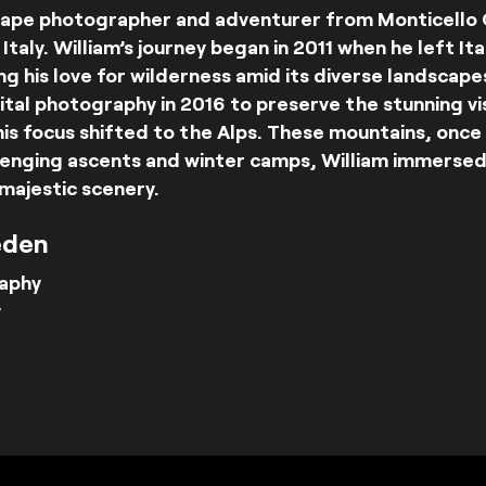
dscape photographer and adventurer from Monticello 
Italy. William’s journey began in 2011 when he left Ita
ng his love for wilderness amid its diverse landscapes
gital photography in 2016 to preserve the stunning v
 his focus shifted to the Alps. These mountains, onc
enging ascents and winter camps, William immersed h
majestic scenery.
eden
aphy
y