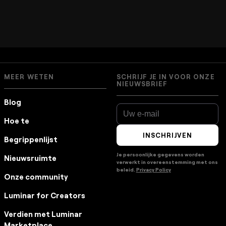
MEER WETEN
SCHRIJF JE IN VOOR ONZE
NIEUWSBRIEF
Blog
Hoe te
INSCHRIJVEN
Begrippenlijst
Je persoonlijke gegevens worden
Nieuwsruimte
verwerkt in overeenstemming met ons
beleid.
Privacy Policy
Onze community
Luminar for Creators
Verdien met Luminar
Marketplace