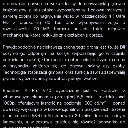
dronów dostępnych na rynku. Idealny do uchwycenia pięknych
krajobrazów z lotu ptaka, wyposażony w 1-calową matrycę i
kamerę zdolną do nagrywania wideo w rozdzielczości 4K Ultra
HD z prędkością 60 fps oraz wykonywania zdjęć o
rozdzielczości 20 MP. Kamera posiada także migawkę
mechaniczną, która redukuje zniekształcenia obrazu.
Prawdopodobnie najciekawszą cechą tego drona jest to, że DJI
uczyniło go odpornym na kolizje, wyposażając go w czujniki
unikania przeszkód, które analizują otoczenie i zatrzymują drona
w przypadku zbliżania się do drzewa, ściany czy osoby.
Technologia stabilizacji gimbala oraz funkcja zawisu zapewniają
płynne i wyraźne obrazy nawet przy silnym wietrze.
Phantom 4 Pro V2.0 wyposażony jest w kontroler z
wbudowanym ekranem o przekątnej 5,5 cala i rozdzielczości
1080p, oferującym jasność na poziomie 1000 cd/m² — ponad
dwa razy większą niż w konwencjonalnych urządzeniach. Bateria
o pojemności 5870 mAh zapewnia 30 minut lotu na jednym
ładowaniu, a w zestawie znajduje się również ładowarka do
akumulatora i kontrolera.