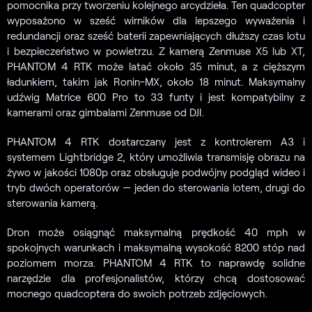
pomocnika przy tworzeniu kolejnego arcydzieła. Ten quadcopter
wyposażono w sześć wirników dla lepszego wyważenia i
redundancji oraz sześć baterii zapewniających dłuższy czas lotu
i bezpieczeństwo w powietrzu. Z kamerą Zenmuse X5 lub XT,
PHANTOM 4 RTK może latać około 35 minut, a z cięższym
ładunkiem, takim jak Ronin-MX, około 18 minut. Maksymalny
udźwig Matrice 600 Pro to 33 funty i jest kompatybilny z
kamerami oraz gimbalami Zenmuse od DJI.
PHANTOM 4 RTK dostarczany jest z kontrolerem A3 i
systemem Lightbridge 2, który umożliwia transmisję obrazu na
żywo w jakości 1080p oraz obsługuje podwójny podgląd wideo i
tryb dwóch operatorów — jeden do sterowania lotem, drugi do
sterowania kamerą.
Dron może osiągnąć maksymalną prędkość 40 mph w
spokojnych warunkach i maksymalną wysokość 8200 stóp nad
poziomem morza. PHANTOM 4 RTK to naprawdę solidne
narzędzie dla profesjonalistów, którzy chcą dostosować
mocnego quadcoptera do swoich potrzeb zdjęciowych.