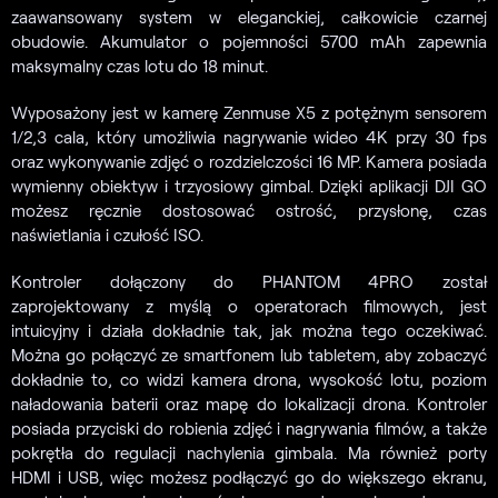
zaawansowany system w eleganckiej, całkowicie czarnej
obudowie. Akumulator o pojemności 5700 mAh zapewnia
maksymalny czas lotu do 18 minut.
Wyposażony jest w kamerę Zenmuse X5 z potężnym sensorem
1/2,3 cala, który umożliwia nagrywanie wideo 4K przy 30 fps
oraz wykonywanie zdjęć o rozdzielczości 16 MP. Kamera posiada
wymienny obiektyw i trzyosiowy gimbal. Dzięki aplikacji DJI GO
możesz ręcznie dostosować ostrość, przysłonę, czas
naświetlania i czułość ISO.
Kontroler dołączony do PHANTOM 4PRO został
zaprojektowany z myślą o operatorach filmowych, jest
intuicyjny i działa dokładnie tak, jak można tego oczekiwać.
Można go połączyć ze smartfonem lub tabletem, aby zobaczyć
dokładnie to, co widzi kamera drona, wysokość lotu, poziom
naładowania baterii oraz mapę do lokalizacji drona. Kontroler
posiada przyciski do robienia zdjęć i nagrywania filmów, a także
pokrętła do regulacji nachylenia gimbala. Ma również porty
HDMI i USB, więc możesz podłączyć go do większego ekranu,