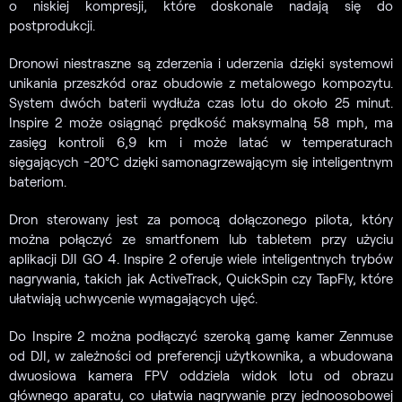
o niskiej kompresji, które doskonale nadają się do
postprodukcji.
Dronowi niestraszne są zderzenia i uderzenia dzięki systemowi
unikania przeszkód oraz obudowie z metalowego kompozytu.
System dwóch baterii wydłuża czas lotu do około 25 minut.
Inspire 2 może osiągnąć prędkość maksymalną 58 mph, ma
zasięg kontroli 6,9 km i może latać w temperaturach
sięgających -20°C dzięki samonagrzewającym się inteligentnym
bateriom.
Dron sterowany jest za pomocą dołączonego pilota, który
można połączyć ze smartfonem lub tabletem przy użyciu
aplikacji DJI GO 4. Inspire 2 oferuje wiele inteligentnych trybów
nagrywania, takich jak ActiveTrack, QuickSpin czy TapFly, które
ułatwiają uchwycenie wymagających ujęć.
Do Inspire 2 można podłączyć szeroką gamę kamer Zenmuse
od DJI, w zależności od preferencji użytkownika, a wbudowana
dwuosiowa kamera FPV oddziela widok lotu od obrazu
głównego aparatu, co ułatwia nagrywanie przy jednoosobowej