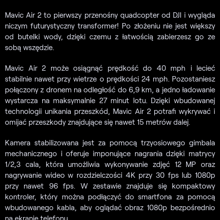
Mavic Air 2 to pierwszy przenośny quadcopter od DJI i wygląda
niczym futurystyczny transformer! Po złożeniu nie jest większy
od butelki wody, dzięki czemu z łatwością zabierzesz go ze
sobą wszędzie.
Mavic Air 2 może osiągnąć prędkość do 40 mph i lecieć
stabilnie nawet przy wietrze o prędkości 24 mph. Pozostaniesz
połączony z dronem na odległość do 6,9 km, a jedno ładowanie
wystarcza na maksymalnie 27 minut lotu. Dzięki wbudowanej
technologii unikania przeszkód, Mavic Air 2 potrafi wykrywać i
omijać przeszkody znajdujące się nawet 15 metrów dalej.
Kamera stabilizowana jest za pomocą trzyosiowego gimbala
mechanicznego i oferuje imponujące nagrania dzięki matrycy
1/2,3 cala, która umożliwia wykonywanie zdjęć 12 MP oraz
nagrywanie wideo w rozdzielczości 4K przy 30 fps lub 1080p
przy nawet 96 fps. W zestawie znajduje się kompaktowy
kontroler, który można podłączyć do smartfona za pomocą
wbudowanego kabla, aby oglądać obraz 1080p bezpośrednio
na ekranie telefonu.