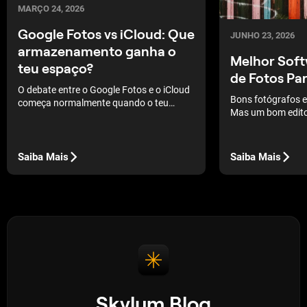
MARÇO 24, 2026
Google Fotos vs iCloud: Que
JUNHO 23, 2026
armazenamento ganha o
Melhor Soft
teu espaço?
de Fotos Par
O debate entre o Google Fotos e o iCloud
Bons fotógrafos 
começa normalmente quando o teu
Mas um bom editor
telemóvel fica sem armazenamento.
ainda mais procu
Ambos os serviços oferecem cópias de
segurança automáticas e acesso à
nuvem, mas a experiência e as
Saiba Mais
Saiba Mais
funcionalidades estão longe de ser
idênticas.
Skylum Blog