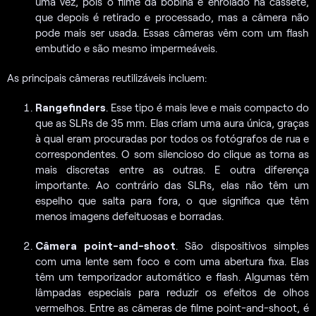
uma vez, pois o filme da bobina é enrolado na cassete,
que depois é retirado e processado, mas a câmera não
pode mais ser usada. Essas câmeras vêm com um flash
embutido e são mesmo impermeáveis.
As principais câmeras reutilizáveis incluem:
Rangefinders
. Esse tipo é mais leve e mais compacto do
que as SLRs de 35 mm. Elas criam uma aura única, graças
à qual eram procuradas por todos os fotógrafos de rua e
correspondentes. O som silencioso do clique as torna as
mais discretas entre as outras. E outra diferença
importante. Ao contrário das SLRs, elas não têm um
espelho que salta para fora, o que significa que têm
menos imagens defeituosas e borradas.
Câmera point-and-shoot
. São dispositivos simples
com uma lente sem foco e com uma abertura fixa. Elas
têm um temporizador automático e flash. Algumas têm
lâmpadas especiais para reduzir os efeitos de olhos
vermelhos. Entre as câmeras de filme point-and-shoot, é