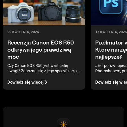
29 KWIETNIA, 2026
17 KWIETNIA, 2026
Recenzja Canon EOS R50
Pixelmator 
odkrywa jego prawdziwą
Które narzęd
moc
najlepsze?
Czy Canon EOS R50 jest wart całej
Jeśli porównujesz
uwagi? Zapoznaj się z jego specyfikacją,
Photoshopem, pr
funkcjami i ceną, aby sprawdzić, czy ten
wybierasz między 
aparat jest odpowiedni dla Ciebie.
kreatywną kontrol
Dowiedz się więcej
Dowiedz się wię