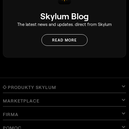
Skylum Blog
The latest news and updates. direct from Skylum
READ MORE
PRODUKTY SKYLUM
MARKETPLACE
Luminar Neo
Przegląd
Luminar Mobile
FIRMA
presetami
Cennik
Przegląd
Aperty
Luminar Neo - Presety
Pakiety
Funkcje
Luminar na iPada
Przegląd
Narzędzia online
O Skylum
POMOC