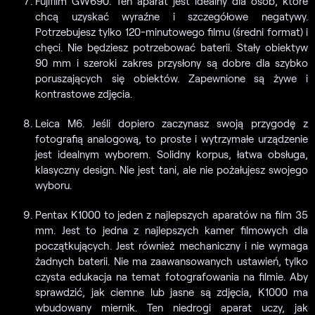
Fujifilm GW690. Ten aparat jest idealny dla osób, które
chcą uzyskać wyraźne i szczegółowe negatywy.
Potrzebujesz tylko 120-minutowego filmu (średni format) i
chęci. Nie będziesz potrzebować baterii. Stały obiektyw
90 mm i szeroki zakres przysłony są dobre dla szybko
poruszających się obiektów. Zapewnione są żywe i
kontrastowe zdjęcia.
Leica M6. Jeśli dopiero zaczynasz swoją przygodę z
fotografią analogową, to proste i wytrzymałe urządzenie
jest idealnym wyborem. Solidny korpus, łatwa obsługa,
klasyczny design. Nie jest tani, ale nie pożałujesz swojego
wyboru.
Pentax K1000 to jeden z najlepszych aparatów na film 35
mm. Jest to jedna z najlepszych kamer filmowych dla
początkujących. Jest również mechaniczny i nie wymaga
żadnych baterii. Nie ma zaawansowanych ustawień, tylko
czysta edukacja na temat fotografowania na filmie. Aby
sprawdzić, jak ciemne lub jasne są zdjęcia, K1000 ma
wbudowany miernik. Ten niedrogi aparat uczy, jak