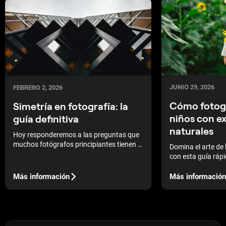
JUNIO 29, 2026
FEBRERO 2, 2026
Cómo fotogr
Simetría en fotografía: la
niños con e
guía definitiva
naturales
Hoy responderemos a las preguntas que
muchos fotógrafos principiantes tienen al
Domina el arte de l
inicio de su camino creativo. Si aún no
con esta guía ráp
sabes qué es la simetría en fotografía,
emociones auténti
este artículo es para ti.
naturales.
Más información
Más información