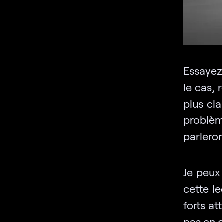
Essayez 
le cas,
plus cl
problè
parleron
Je peux
cette le
forts at
pas en 