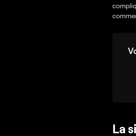
compl
commen
V
La s