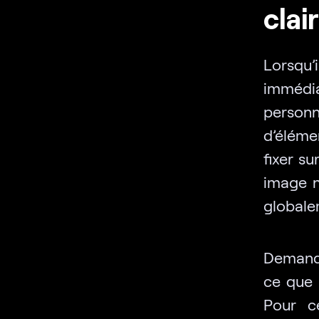
clai
Lorsqu’
immédiat
personn
d’éléme
fixer su
image n
globale
Demande
ce que l
Pour c