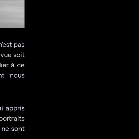
n’est pas
vue soit
ier à ce
nt nous
i appris
portraits
t ne sont