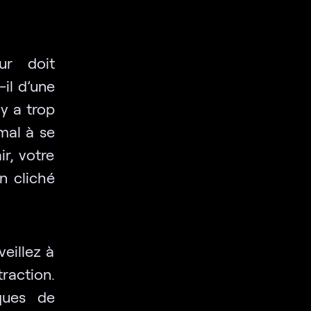
eur doit
-il d’une
y a trop
mal à se
ir, votre
n cliché
eillez à
traction.
ques de