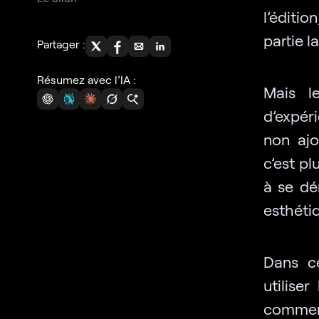
l’éditio
partie l
Partager :
Résumez avec l’IA :
Mais l
d’expéri
non ajo
c’est pl
à se dé
esthéti
Dans ce
utilise
commen