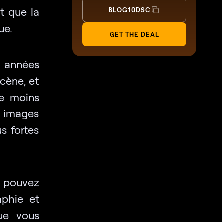
it que la
BLOG10DSC
ue.
GET THE DEAL
 années
scène, et
ue moins
rs images
s fortes
s pouvez
aphie et
ue vous