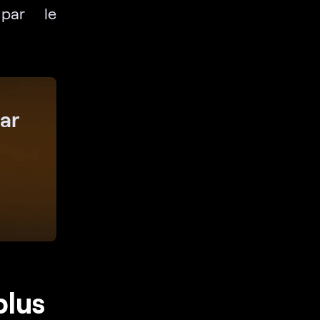
par le
ar
plus