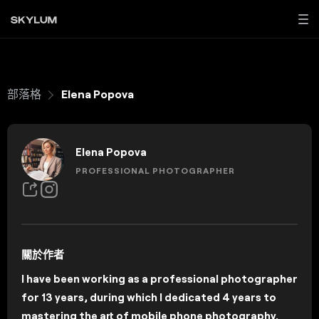
部落格
Elena Popova
Elena Popova
PROFESSIONAL PHOTOGRAPHER
關於作者
I have been working as a professional photographer
for 13 years, during which I dedicated 4 years to
mastering the art of mobile phone photography.