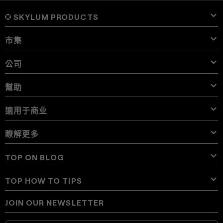
SKYLUM PRODUCTS
市集
Luminar Neo
概觀
Luminar Mobile
公司
預設
價錢
概觀
Aperty
Luminar Neo Presets
捆綁包
特點
Luminar for iPad
概觀
Online Tools
關於Skylum
幫助
Lightroom Presets
Luminar Neo Bundles
專業工具
LUTs
Luminar for iPhone
價錢
Online Editor
Careers
用例
Luminar Neo LUTs
Luminar for Vision Pro
叠加
聯繫支持
適用于商业
Aperty User Guide
Color Palette
替代方案
Aperty LUTs
Luminar Mobile User Guide
紋理
大使
額外
Color Picker
常見問題
Skylum為商業
瞭解更多
審判
天空物體
别的軟件
天空
加盟計劃
User Guide
Discounts
背景
Volume Licensing
X會員
博客
TOP ON BLOG
E-boooks
Terms of use
Luminar Neo User Guide
Change Choice on Cookies
Reseller Program
Luminar Neo Beta
How To
課程
隱私權政策
TOP HOW TO TIPS
Manual Mode in Photography
新闻部门
How Much Do Photographers Charge
AI Guidelines
JOIN OUR NEWSLETTER
How To Get Digital Camera Photos On Phone
Best Free Photoshop Alternatives
Our community
與我們聯絡
How to Invert a Picture on iPhone