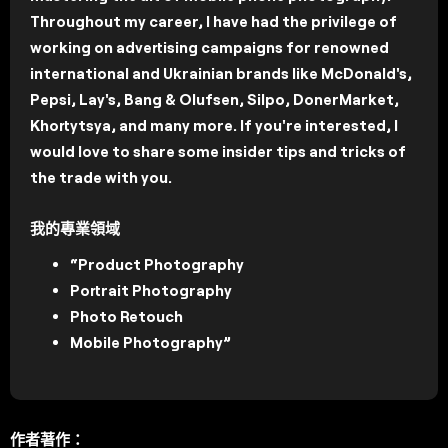
Throughout my career, I have had the privilege of
working on advertising campaigns for renowned
international and Ukrainian brands like McDonald's,
Pepsi, Lay's, Bang & Olufsen, Silpo, DonerMarket,
Khortytsya, and many more. If you're interested, I
would love to share some insider tips and tricks of
the trade with you.
我的專業領域
“Product Photography
Portrait Photography
Photo Retouch
Mobile Photography”
作者著作：