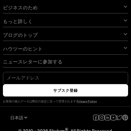
価格
オンライン編集ソフト
キャリア
使用例
Luminar Neo LUT
Vision Pro用 Luminar Neo
オーバーレイを使用して新しいものを簡単に追加
サポートへのお問い合わせ
ビジネスのため
Aperty User Guide
カラー パレット
代替ソフト
Aperty LUT
Luminar Mobile User Guide
テクスチャー
アンバサダー
エクストラ
Color Picker
FAQs
ビジネスのため
もっと詳しく
無料体験板
スカイオブジェクト
その他のソフトウェア
空
アフィリエイトプログラム
User Guide
割引
背景
ボリューム ライセンス
X メンバーシップ
ブログ
ブログのトップ
電子書籍
利用規約
Luminar Neo User Guide
Cookieの選択を変更する
リセラー プログラム
Luminar Neo Beta
ハウツー
コース
プライバシーポリシー
ハウツーのヒント
Manual Mode in Photography
ニュースルーム
How Much Do Photographers Charge
AI ガイドライン
ニュースレターに参加する
デジタルカメラの写真を携帯電話に転送する方法
の最高の無料のPhotoshop代替品
私たちのコミュニティ
問い合わせ
iPhoneで写真を反転する方法
Fix Blurry Pictures On iPhone
クリエイターのためのLuminar
How To Change Background Color On Instagram Story
How Big Is 8x10 Photo Size
How to Convert HEIC to JPG on iPhone
Luminarマーケットプレイスで稼ぐ
スタック ピクセル vs デッド ピクセル
サブスク登録
写真をポラロイド風に仕上げる方法
写真家のための無料Photoshopプラグイン
お客様の個人データは弊社の規定に従って管理されます
Privacy Policy
How to Combine Photos on iPhone
横向き vs 縦向き
MacBookでSDカードをフォーマットする方法
日本語
写真映えする方法
How To Do A Side By Side Photo: iPhone & Android
®
© 2010 - 2026 Skylum
. All Rights Reserved.