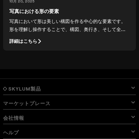
10月 20, 2025
写真における形の要素
写真において形は美しい構図を作る中心的な要素です。
形を理解し操作することで、構図、奥行き、そして全体
の印象を高めることができます。
詳細はこちら
SKYLUM製品
マーケットプレース
Luminar Neo
概要
Luminar Mobile
会社情報
プリセット
価格
概要
Aperty
Luminar Neo プリセット
パック
機能
iPad用 Luminar
概要
オンライン ツール
会社概要
ヘルプ
Lightroom プリセット
Luminar Neo パック
プロ ツール
LUT
iPhone用 Luminar