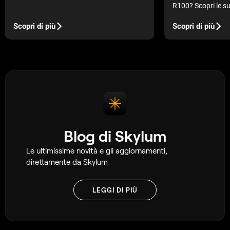
cresce ogni giorno. Per questo conoscere
R100? Scopri le su
come migliorare la risoluzione diventa
caratteristiche tec
fondamentale per ogni appassionato,
valore per chi scatt
Scopri di più
Scopri di più
professionista o amatore.
Blog di Skylum
Le ultimissime novità e gli aggiornamenti,
direttamente da Skylum
LEGGI DI PIÙ