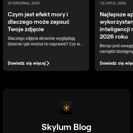
13 LIPCA, 2026
29 GRUDNIA, 2025
Najlepsze ap
Czym jest efekt mory i
wykorzystan
dlaczego może zepsuć
inteligencji
Twoje zdjęcie
2026 roku
Dlaczego zdjęcia ekranów wyglądają
dziwnie i jak można to naprawić? Czy w
Biorąc pod uwagę 
ogóle trzeba to poprawiać? Sprawdźmy!
narzędzi dostępny
W tym artykule opowiemy o liniach mory.
znalezienie najlep
na sztucznej intel
Dowiedz się więcej
Dowiedz się wię
może zaoszczędzi
pracę i pomóc w 
możliwości Twoje
Skylum Blog