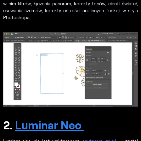
w nim filtrów, łączenia panoram, korekty tonów, cieni i świateł,
usuwania szumów, korekty ostrości ani innych funkcji w stylu
Photoshopa.
2.
Luminar Neo
Luminar Neo nie jest wektorowym
edytorem zdjęć
— został