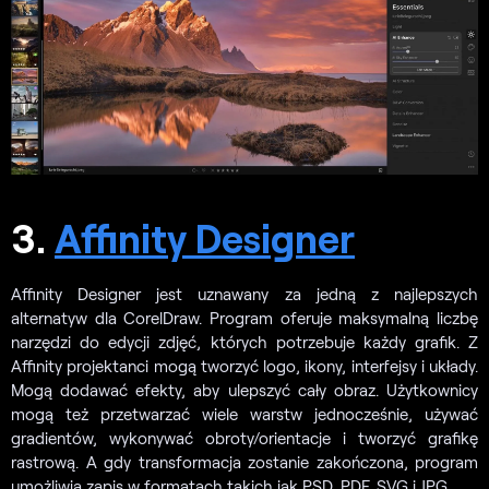
3.
Affinity Designer
Affinity Designer jest uznawany za jedną z najlepszych
alternatyw dla CorelDraw. Program oferuje maksymalną liczbę
narzędzi do edycji zdjęć, których potrzebuje każdy grafik. Z
Affinity projektanci mogą tworzyć logo, ikony, interfejsy i układy.
Mogą dodawać efekty, aby ulepszyć cały obraz. Użytkownicy
mogą też przetwarzać wiele warstw jednocześnie, używać
gradientów, wykonywać obroty/orientacje i tworzyć grafikę
rastrową. A gdy transformacja zostanie zakończona, program
umożliwia zapis w formatach takich jak PSD, PDF, SVG i JPG.