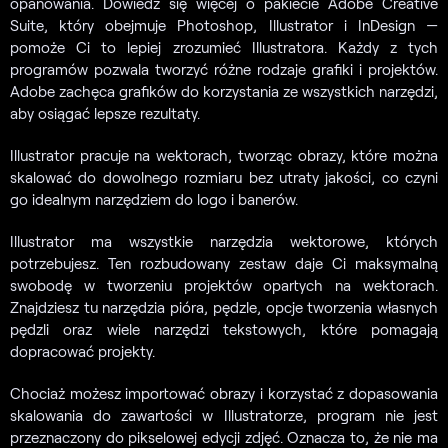
opanowania. Dowiedz się więcej o pakiecie Adobe Creative
Suite, który obejmuje Photoshop, Illustrator i InDesign —
pomoże Ci to lepiej zrozumieć Illustratora. Każdy z tych
programów pozwala tworzyć różne rodzaje grafiki i projektów.
Adobe zachęca grafików do korzystania ze wszystkich narzędzi,
aby osiągać lepsze rezultaty.
Illustrator pracuje na wektorach, tworząc obrazy, które można
skalować do dowolnego rozmiaru bez utraty jakości, co czyni
go idealnym narzędziem do logo i banerów.
Illustrator ma wszystkie narzędzia wektorowe, których
potrzebujesz. Ten rozbudowany zestaw daje Ci maksymalną
swobodę w tworzeniu projektów opartych na wektorach.
Znajdziesz tu narzędzia pióra, pędzle, opcje tworzenia własnych
pędzli oraz wiele narzędzi tekstowych, które pomagają
dopracować projekty.
Chociaż możesz importować obrazy i korzystać z dopasowania
skalowania do zawartości w Illustratorze, program nie jest
przeznaczony do pikselowej edycji zdjęć. Oznacza to, że nie ma