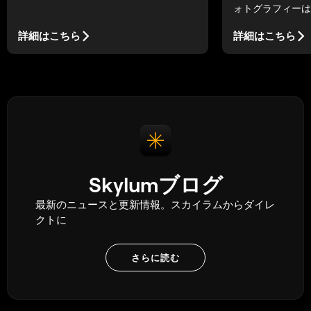
なのでしょうか？そもそも修正は必要な
ォトグラフィーは
のでしょうか？一緒に見ていきましょ
立てられる。だが
う。今回はモアレラインについて解説し
りたいという願望
詳細はこちら
詳細はこちら
ます。
ぜなら、正しい機
る。ここでは、旅
について学ぶこと
Skylumブログ
最新のニュースと更新情報。スカイラムからダイレ
クトに
さらに読む