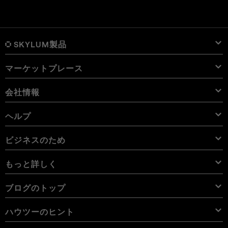
SKYLUM製品
マーケットプレース
Luminar Neo
概要
Luminar Mobile
会社情報
プリセット
価格
概要
Aperty
Luminar Neo プリセット
パック
機能
iPad用 Luminar
概要
オンライン ツール
会社概要
ヘルプ
Lightroom プリセット
Luminar Neo パック
プロ ツール
LUT
iPhone用 Luminar
価格
オンライン編集ソフト
キャリア
使用例
Luminar Neo LUT
Vision Pro用 Luminar Neo
オーバーレイを使用して新しいものを簡単に追加
サポートへのお問い合わせ
ビジネスのため
Aperty User Guide
カラー パレット
代替ソフト
Aperty LUT
Luminar Mobile User Guide
テクスチャー
アンバサダー
エクストラ
Color Picker
FAQs
ビジネスのため
もっと詳しく
無料体験板
スカイオブジェクト
その他のソフトウェア
空
アフィリエイトプログラム
User Guide
割引
背景
ボリューム ライセンス
X メンバーシップ
ブログ
ブログのトップ
電子書籍
利用規約
Luminar Neo User Guide
Cookieの選択を変更する
リセラー プログラム
Luminar Neo Beta
ハウツー
コース
プライバシーポリシー
ハウツーのヒント
Manual Mode in Photography
ニュースルーム
How Much Do Photographers Charge