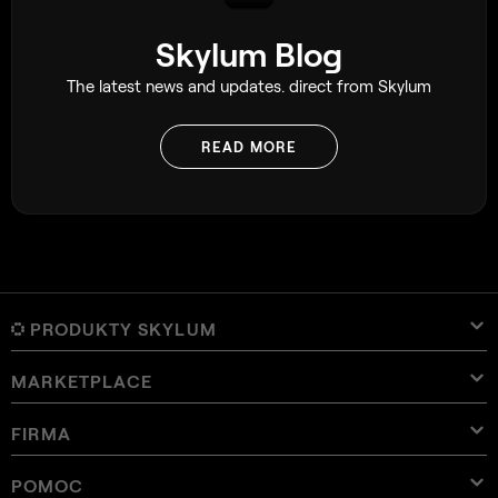
Skylum Blog
The latest news and updates. direct from Skylum
READ MORE
PRODUKTY SKYLUM
MARKETPLACE
Luminar Neo
Przegląd
Luminar Mobile
FIRMA
presetami
Cennik
Przegląd
Aperty
Luminar Neo - Presety
Pakiety
Funkcje
Luminar na iPada
Przegląd
Narzędzia online
O Skylum
POMOC
Presety do Lightroom
Zestawy Luminar Neo