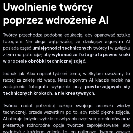
Uwolnienie twórcy
poprzez wdrożenie AI
Twórcy przechodzą podobną edukację, aby opanować sztukę
fotografii. Nie ulega wątpliwości, że działający algorytm AI
posiada część
umiejętności technicznych
twórcy i w związku
z tym ma potencjał, aby
wykonać za fotografa pewne kroki
w procesie obróbki technicznej zdjęć.
Jednak jak Alex napisał tydzień temu, w Skylum uważamy to
raczej za zaletę niż wadę. Nasz algorytm AI kładzie nacisk na
zastąpienie fotografa wyłącznie przy
powtarzających się
technicznych krokach, a nie kreatywnych.
Twórca nadal potrzebuj całego swojego arsenału wiedzy
technicznej, przede wszystkim po to, aby robić piękne zdjęcia.
AI oferuje jedynie szybkie rozwiązania częstych problemów oraz
prezentuje różnorodne opcje twórcze zaprojektowane, aby
wydobyć z każdego zdjęcia to, co najlepsze. Twórca zawsze