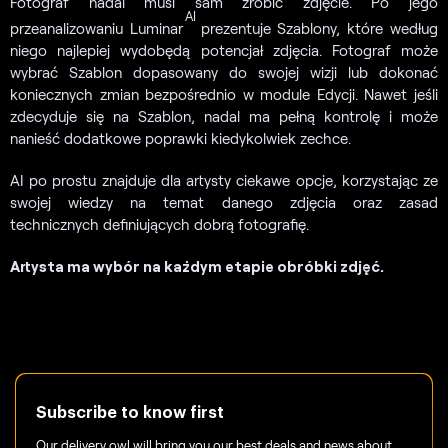
Fotograf nadal musi sam zrobić zdjęcie. Po jego
AI
przeanalizowaniu Luminar
prezentuje Szablony, które według
niego najlepiej wydobędą potencjał zdjęcia. Fotograf może
wybrać Szablon dopasowany do swojej wizji lub dokonać
koniecznych zmian bezpośrednio w module Edycji. Nawet jeśli
zdecyduje się na Szablon, nadal ma pełną kontrolę i może
nanieść dodatkowe poprawki kiedykolwiek zechce.
AI po prostu znajduje dla artysty ciekawe opcje, korzystając ze
swojej wiedzy na temat danego zdjęcia oraz zasad
technicznych definiujących dobrą fotografię.
Artysta ma wybór na każdym etapie obróbki zdjęć.
Subscribe to know first
Our delivery owl will bring you our best deals and news about