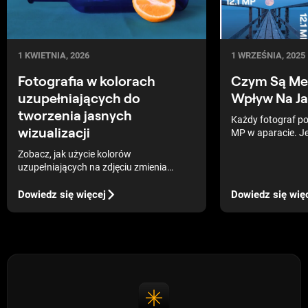
1 KWIETNIA, 2026
1 WRZEŚNIA, 2025
Fotografia w kolorach
Czym Są Meg
uzupełniających do
Wpływ Na Ja
tworzenia jasnych
Każdy fotograf p
wizualizacji
MP w aparacie. Jeś
Ciebie nowe – wyj
Zobacz, jak użycie kolorów
na naszym blogu d
uzupełniających na zdjęciu zmienia
MP i ile megapikse
obraz: żywy kontrast i wizualna harmonia
aparatu.
natychmiast przyciągają uwagę widza.
Dowiedz się więcej
Dowiedz się wię