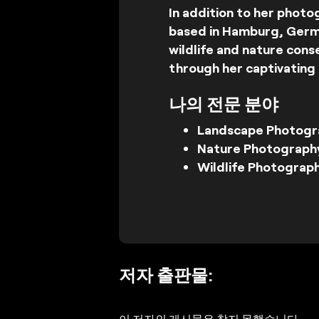
In addition to her photo
based in Hamburg, German
wildlife and nature cons
through her captivating
나의 전문 분야
Landscape Photogr
Nature Photograph
Wildlife Photograp
저자 출판물:
이 저자의 게시물은 찾지 못했습니다.