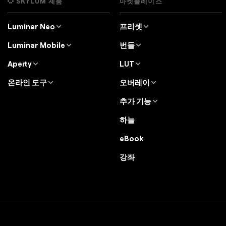
SKYLUM 제품
마켓플레이스
Luminar Neo
프리셋
개요
Luminar Neo 프리셋
Luminar Mobile
번들
가격
Lightroom 프리셋
개요
Luminar Neo 번들
Aperty
LUT
기능
iPad용 Luminar
개요
Luminar Neo LUT
전문가 도구
온라인 도구
오버레이
iPhone용 Luminar
가격
Aperty LUT
사용 사례
온라인 편집기
텍스처
Vision Pro용 Luminar
추가 기능
Aperty User Guide
대체 프로그램
색상 팔레트
하늘 개체
Luminar Mobile User Guide
다른 소프트웨어
하늘
무료 체험판
Color Picker
배경
X 멤버십
할인
eBook
Luminar Neo User Guide
강좌
Luminar Neo Beta