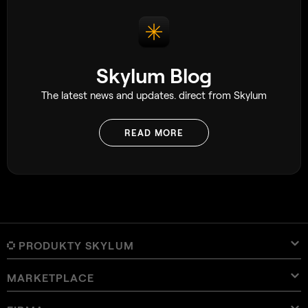
Skylum Blog
The latest news and updates. direct from Skylum
READ MORE
PRODUKTY SKYLUM
MARKETPLACE
Luminar Neo
Przegląd
Luminar Mobile