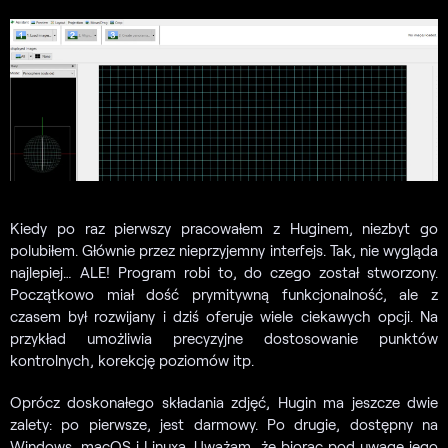
Kiedy po raz pierwszy pracowałem z Huginem, niezbyt go
polubiłem. Głównie przez nieprzyjemny interfejs. Tak, nie wygląda
najlepiej… ALE! Program robi to, do czego został stworzony.
Początkowo miał dość prymitywną funkcjonalność, ale z
czasem był rozwijany i dziś oferuje wiele ciekawych opcji. Na
przykład umożliwia precyzyjne dostosowanie punktów
kontrolnych, korekcję poziomów itp.
Oprócz doskonałego składania zdjęć, Hugin ma jeszcze dwie
zalety: po pierwsze, jest darmowy. Po drugie, dostępny na
Windows, macOS i Linuxa. Uważam, że biorąc pod uwagę jego