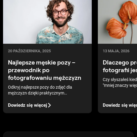
13 MAJA, 2026
20 PAŹDZIERNIKA, 2025
Dlaczego pr
Najlepsze męskie pozy –
fotografii j
przewodnik po
fotografowaniu mężczyzn
Czy słyszałeś kie
"mniej znaczy wię
Odkryj najlepsze pozy do zdjęć dla
do muzyki, sztuki
mężczyzn dzięki praktycznym
sportowców, niezal
wskazówkom, które pomogą wyglądać
sport uprawiają. C
naturalnie i pewnie przed obiektywem.
Dowiedz się więcej
Dowiedz się wię
robiąc więcej, osi
Dowiedz się, jak zaplanować sesję i
Jednak przez wię
znaleźć najlepsze ujęcia.
najprostsza metod
najbardziej skute