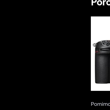
Poró
Pomimo 