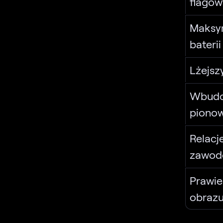
flagow
Maksym
baterii
Lżejsz
Wbudo
piono
Relacj
zawod
Prawie
obrazu