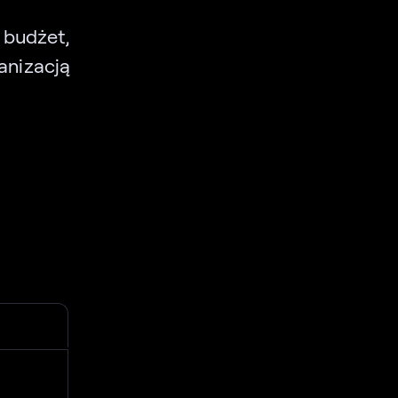
udżet,
nizacją