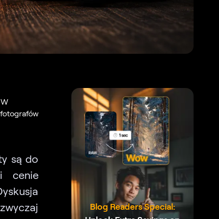
. W
 fotografów
ty są do
i cenie
Dyskusja
azwyczaj
Blog Readers Special: