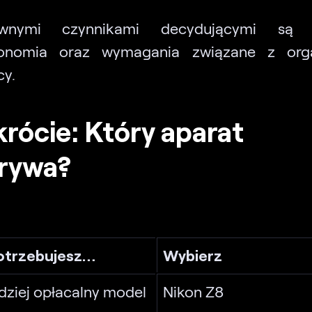
ównymi czynnikami decydującymi są b
onomia oraz wymagania związane z orga
cy.
rócie: Który aparat
rywa?
potrzebujesz…
Wybierz
dziej opłacalny model
Nikon Z8