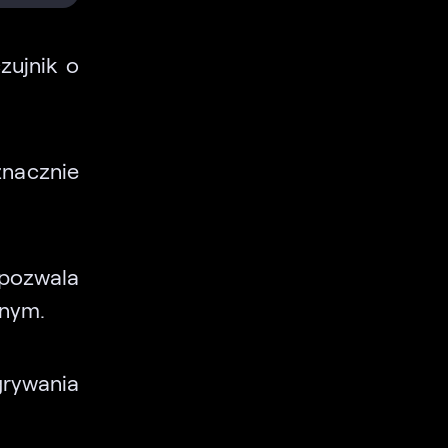
zujnik o
znacznie
 pozwala
lnym.
grywania