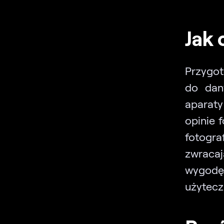
Jak 
Przygot
do dan
aparaty
opinie 
fotograf
zwraca
wygodę 
użytecz