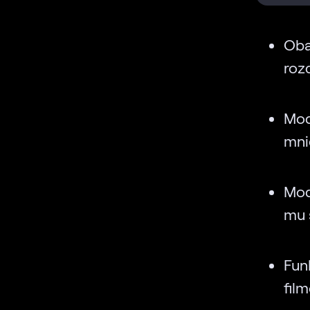
Oba
roz
Mod
mni
Mod
mu 
Fun
fil