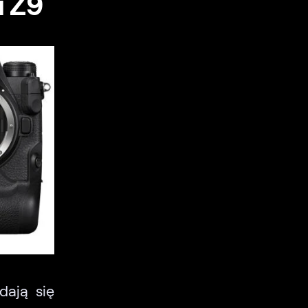
i Z9
dają się