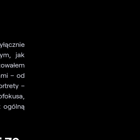
yłącznie
ym, jak
izowałem
ami – od
ortrety –
fokusa,
z ogólną