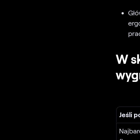
Gł
erg
pra
W sk
wyg
Jeśli 
Najbar