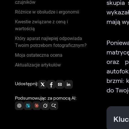
skupia 
czujników
wykazał
Różnice w obsłudze i ergonomii
mają wy
Kwestie związane z ceną i
wartością
Który aparat najlepiej odpowiada
Poniew
Twoim potrzebom fotograficznym?
matrycę
Moja ostateczna ocena
oraz p
Aktualizacje artykułów
autofok
brzmi: k
Udostępnij:
do Twoj
Podsumowując za pomocą AI:
Kluc