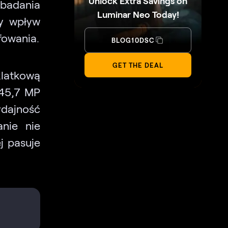
Unlock Extra Savings on
 badania
Luminar Neo Today!
zy wpływ
fowania.
BLOG10DSC
GET THE DEAL
latkową
 45,7 MP
dajność
anie nie
ej pasuje