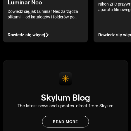
Luminar Neo
Nikon ZFC przywra
aparatu filmoweg
Dowiedz się, jak Luminar Neo zarządza
fotografii. Nowoc
plikami — od katalogów i folderów po
do spacerów ulicz
albumy i eksporty. Ten przejrzysty,
podróży.
praktyczny przewodnik pomoże Ci
skutecznie organizować zdjęcia i
Dowiedz się więcej
Dowiedz się wię
utrzymać uporządkowany, łatwy do
przeszukiwania workflow.
Skylum Blog
The latest news and updates. direct from Skylum
READ MORE