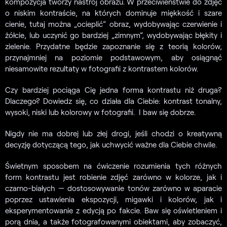
kompozycja tworzy nastrój obrazu. W przeciwieństwie do zdjęć
o niskim kontraście, na których dominuje miękkość i szare
cienie, tutaj można „ocieplić” obraz, wydobywając czerwienie i
żółcie, lub uczynić go bardziej „zimnym”, wydobywając błękity i
zielenie. Przydatne będzie zapoznanie się z teorią kolorów,
przynajmniej na poziomie podstawowym, aby osiągnąć
niesamowite rezultaty w fotografii z kontrastem kolorów.
Czy bardziej pociąga Cię jedna forma kontrastu niż druga?
Dlaczego? Dowiedz się, co działa dla Ciebie: kontrast tonalny,
wysoki, niski lub kolorowy w fotografii. I baw się dobrze.
Nigdy nie ma dobrej lub złej drogi, jeśli chodzi o kreatywną
decyzję dotyczącą tego, jak uchwycić ważne dla Ciebie chwile.
Świetnym sposobem na ćwiczenie rozumienia tych różnych
form kontrastu jest robienie zdjęć zarówno w kolorze, jak i
czarno-białych — dostosowywanie tonów zarówno w aparacie
poprzez ustawienia ekspozycji, migawki i kolorów, jak i
eksperymentowanie z edycją po fakcie. Baw się oświetleniem i
porą dnia, a także fotografowanymi obiektami, aby zobaczyć,