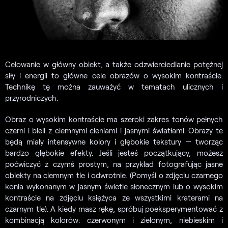
Celowanie w główny obiekt, a także odzwierciedlanie potężnej
siły i energii to główne cele obrazów o wysokim kontraście.
Technikę tę można zauważyć w tematach ulicznych i
przyrodniczych.
Obraz o wysokim kontraście ma szeroki zakres tonów pełnych
czerni i bieli z ciemnymi cieniami i jasnymi światłami. Obrazy te
będą miały intensywne kolory i głębokie tekstury — tworząc
bardzo głębokie efekty. Jeśli jesteś początkujący, możesz
poćwiczyć z czymś prostym, na przykład fotografując jasne
obiekty na ciemnym tle i odwrotnie. (Pomyśl o zdjęciu czarnego
konia wykonanym w jasnym świetle słonecznym lub o wysokim
kontraście na zdjęciu księżyca ze wszystkimi kraterami na
czarnym tle). A kiedy masz rękę, spróbuj poeksperymentować z
kombinacją kolorów: czerwonym i zielonym, niebieskim i