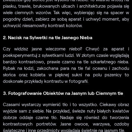
piasku, trawie, brukowanych ulicach i architekturze pojawia się
wiele ciemnych wzorów. Tak więc, wybierając się na spacer w
pogodny dzień, zabierz ze sobą aparat i uchwyć moment, aby
uchwycić niesamowity kontrast kolorów.
2. Nacisk na Sylwetki na tle Jasnego Nieba
Czy widzisz jasne wieczorne niebo? Chwyć za aparat i
poeksperymentuj z sylwetkami ludzi. W złotym czasie wyglądają
bardzo kontrastowo, prawie czarno na tle szkarłatnego nieba.
Rybak na łodzi, zakochana para na tle fal oceanu i zachodu
słońca oraz kobieta w pięknej sukni na polu pszenicy to
doskonałe przykłady kontrastu w fotografii.
3. Fotografowanie Obiektów na Jasnym lub Ciemnym tle
Czasami wystarczy wymienić tło i to wszystko. Ciekawy obraz
wyjdzie sam z siebie. Na przykład, świeże nuty białych kwiatów
dobrze oddaje czarne tło. Nadaje się również do tworzenia
kontrastowych portretów. Jasne owoce, warzywa, ozdoby
świąteczne i inne przedmioty wyglądają świetnie na jasnym tle.