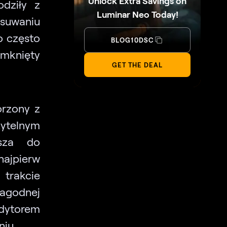
Unlock Extra Savings on
odziły z
Luminar Neo Today!
esuwaniu
o często
BLOG10DSC
amknięty
GET THE DEAL
orzony z
zytelnym
usza do
najpierw
 trakcie
łagodnej
edytorem
niu.