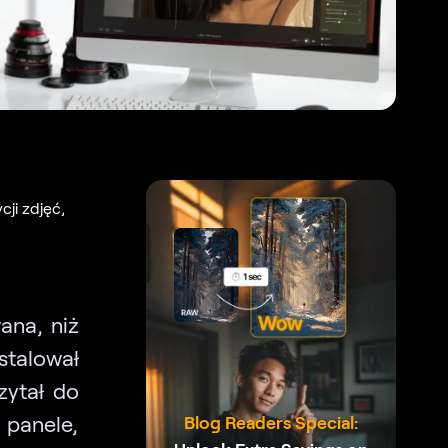
ji zdjęć,
ana, niż
stalował
zytał do
 panele,
Blog Readers Special: