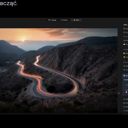
acząć.