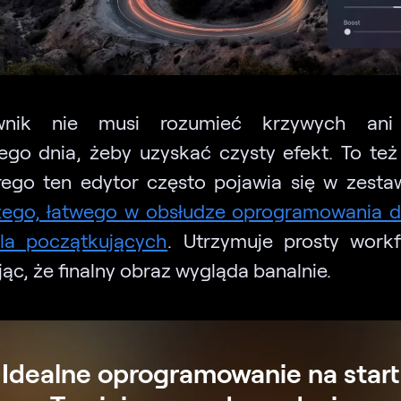
wnik nie musi rozumieć krzywych an
ego dnia, żeby uzyskać czysty efekt. To te
rego ten edytor często pojawia się w zesta
zego, łatwego w obsłudze oprogramowania d
la początkujących
. Utrzymuje prosty workf
ąc, że finalny obraz wygląda banalnie.
Idealne oprogramowanie na start