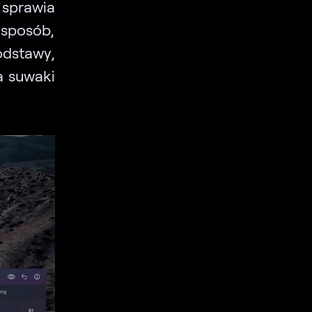
 sprawia
 sposób,
odstawy,
a suwaki