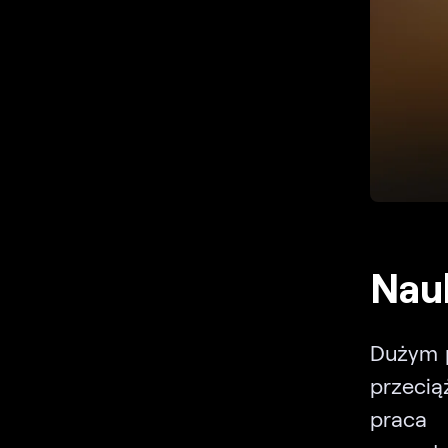
Nauk
Dużym p
przecią
praca 