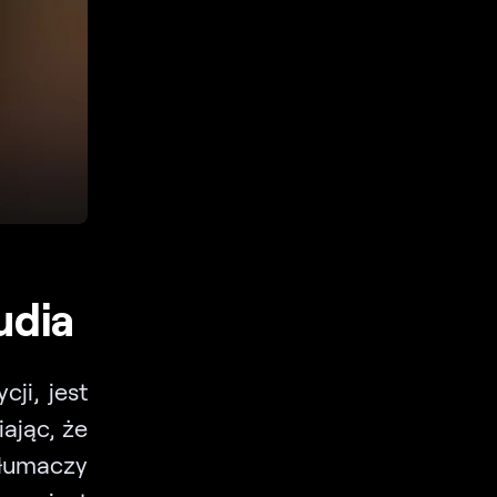
udia
ji, jest
ając, że
łumaczy