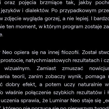
i oraz pojęcia brzmiące tak, jakby poch
języków i dialektów. Po przypadkowym prz
 zdjęcie wygląda gorzej, a nie lepiej. I bardz
nie ten moment, w którym program zostaje z
e.
 Neo opiera się na innej filozofii. Został stw
 prostocie, natychmiastowych rezultatach i c
e wizualnym. Zamiast zmuszać nowicj
ania teorii, zanim zobaczy wynik, pomaga 
ć dobry efekt, a potem uczy naturalnie w
To właśnie połączenie szybkich rezultatów i 
 uczenia sprawia, że Luminar Neo staje się „
”, którego nie porzuca się po pierwszym tygod