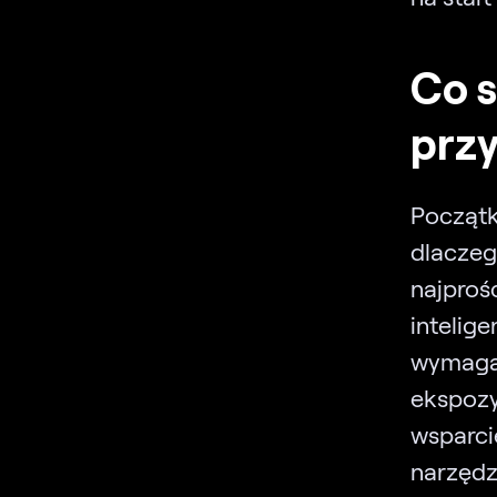
Co s
przy
Począt
dlaczeg
najproś
inteli
wymaga
ekspozy
wsparc
narzędz