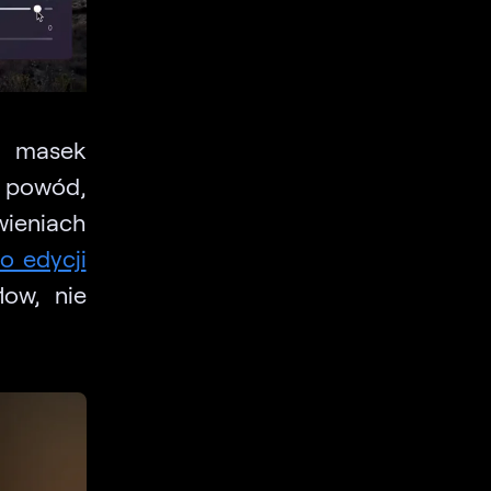
i masek
ż powód,
wieniach
o edycji
low, nie