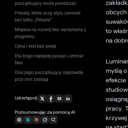
zakładk
początkujący może powtarzać
obcych 
Presety, które uczą stylu zamiast
być tylko „filtrami”
suwaków
Miejsce na rozwój bez wyrastania z
to właś
programu
na dobr
Cena i test bez presji
Dla kogo najlepiej pasuje Luminar
Luminar
Neo
myślą o
Dlaczego początkujący naprawdę
efekci
przy nim zostają
studiow
Udostępnij:
osiągną
pracy. 
Podsumowując za pomocą AI:
krzywej
na start