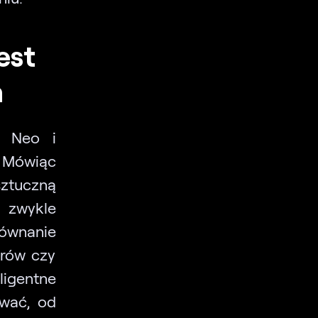
est
h
r Neo i
. Mówiąc
sztuczną
 zwykle
ównanie
orów czy
igentne
ywać, od