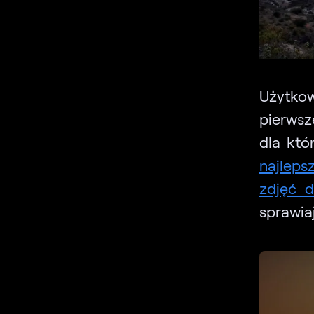
Użytko
pierwsz
dla któ
najleps
zdjęć d
sprawiaj