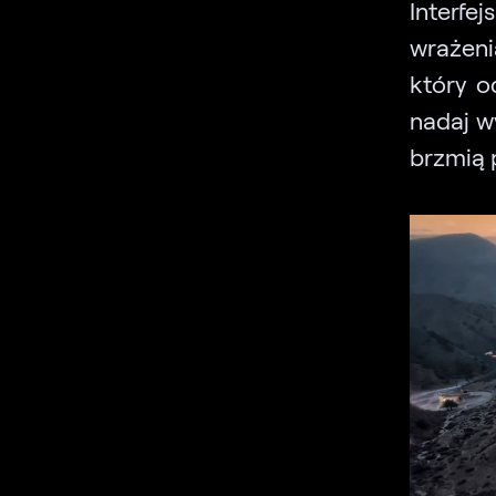
Interfe
wrażeni
który o
nadaj w
brzmią 