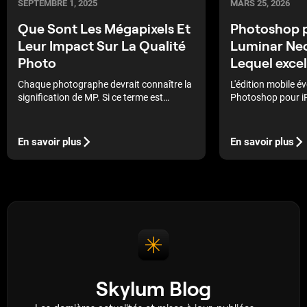
SEPTEMBRE 1, 2025
MARS 25, 2026
Que Sont Les Mégapixels Et
Photoshop p
Leur Impact Sur La Qualité
Luminar Neo
Photo
Lequel excel
Chaque photographe devrait connaître la
L'édition mobile é
signification de MP. Si ce terme est
Photoshop pour iPa
nouveau pour vous, découvrons-le
l'origine de cette 
ensemble ! Dans ce blog, vous verrez ce
le compare à l'appr
qu’est un MP et combien de mégapixels
Luminar Neo, la vr
En savoir plus
En savoir plus
suffisent pour un appareil photo.
savoir lequel des 
les meilleurs résul
Skylum Blog