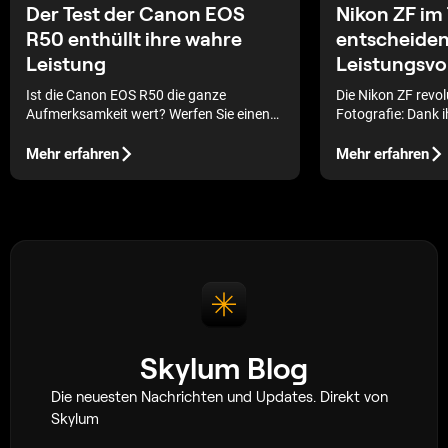
Nikon ZF im 
Der Test der Canon EOS
entscheide
R50 enthüllt ihre wahre
Leistungsvor
Leistung
Die Nikon ZF revol
Ist die Canon EOS R50 die ganze
Fotografie: Dank 
Aufmerksamkeit wert? Werfen Sie einen
Funktionen und ih
Blick auf die technischen Daten, die
Leistungsfähigkeit
Funktionen und den Preis, um
Mehr erfahren
Mehr erfahren
perfekte Wahl sow
herauszufinden, ob diese Kamera das
Hobbyfotografen a
Richtige für Sie ist.
Skylum Blog
Die neuesten Nachrichten und Updates. Direkt von
Skylum