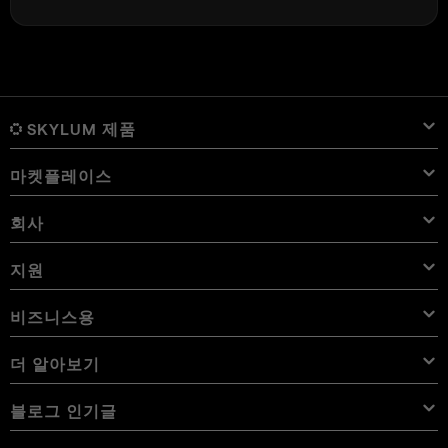
SKYLUM 제품
마켓플레이스
Luminar Neo
개요
Luminar Mobile
회사
프리셋
가격
개요
Aperty
Luminar Neo 프리셋
번들
기능
iPad용 Luminar
개요
온라인 도구
Skylum 소개
지원
Lightroom 프리셋
Luminar Neo 번들
전문가 도구
LUT
iPhone용 Luminar
가격
온라인 편집기
경력
사용 사례
Luminar Neo LUT
Vision Pro용 Luminar
오버레이
문의하기
비즈니스용
Aperty User Guide
색상 팔레트
대체 프로그램
Aperty LUT
Luminar Mobile User Guide
텍스처
앰버서더
추가 기능
Color Picker
자주 묻는 질문
비즈니스용 Skylum
더 알아보기
무료 체험판
하늘 개체
다른 소프트웨어
하늘
제휴 프로그램
User Guide
할인
배경
볼륨 라이선스
X 멤버십
블로그
블로그 인기글
eBook
이용약관
Luminar Neo User Guide
쿠키 선택 사항 변경
리셀러 프로그램
Luminar Neo Beta
사용 방법