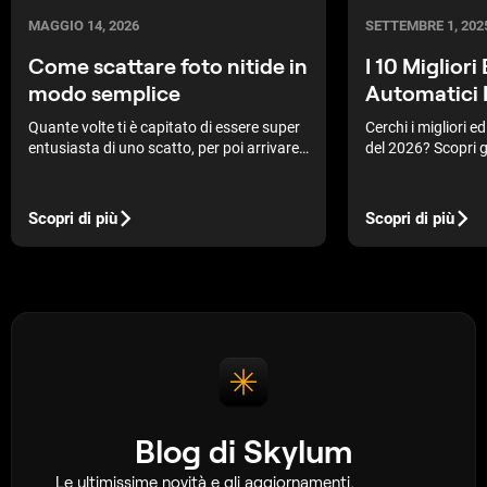
MAGGIO 14, 2026
SETTEMBRE 1, 202
Come scattare foto nitide in
I 10 Migliori
modo semplice
Automatici 
Quante volte ti è capitato di essere super
Cerchi i migliori e
entusiasta di uno scatto, per poi arrivare
del 2026? Scopri g
a casa, rivederlo e renderti conto che è
migliorare facilme
sfocato e fuori fuoco? Il sospiro di
Esplora funzioni in
delusione è palpabile. Mi è capitato molte
tuo processo di edi
Scopri di più
Scopri di più
volte e ho anche dato la colpa alla mia
editor dell’anno.
macchina fotografica per l'errore. Ma ora
sono più vecchio e più saggio e so che
quasi sempre l'errore è mio.
Blog di Skylum
Le ultimissime novità e gli aggiornamenti,