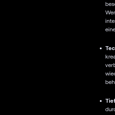
bes
Wen
int
ein
Tec
kre
ver
wie
beh
Tie
du