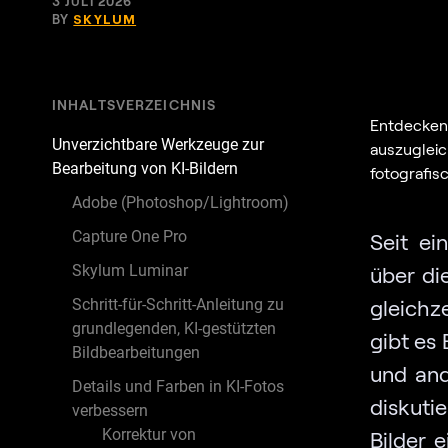
3 JULI 2026
BY
SKYLUM
INHALTSVERZEICHNIS
Entdecken
Unverzichtbare Werkzeuge zur
auszugleic
Bearbeitung von KI-Bildern
fotografis
Adobe (Photoshop/Lightroom)
Capture One Pro
Seit ei
Skylum Luminar
über di
gleichz
Schritt-für-Schritt-Anleitung zu
grundlegenden, KI-gestützten
gibt es
Bildbearbeitungen
und and
Details und Farben in KI-Fotos
diskuti
verbessern
Korrektur von
Bilder 