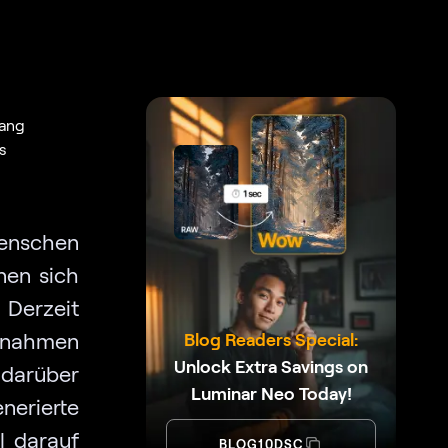
fang
s
Menschen
nen sich
 Derzeit
ufnahmen
Blog Readers Special:
Unlock Extra Savings on
 darüber
Luminar Neo Today!
nerierte
l darauf
BLOG10DSC