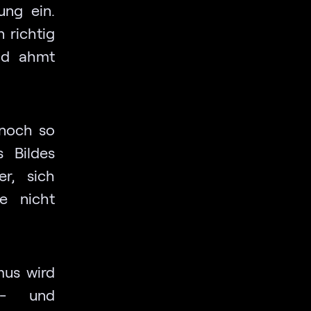
ung ein.
 richtig
und ahmt
noch so
s Bildes
r, sich
e nicht
mus wird
ht- und