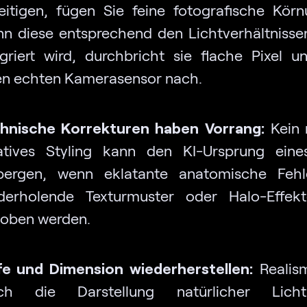
eitigen, fügen Sie feine fotografische Körn
n diese entsprechend den Lichtverhältnissen
egriert wird, durchbricht sie flache Pixel 
en echten Kamerasensor nach.
hnische Korrekturen haben Vorrang:
Kein 
atives Styling kann den KI-Ursprung eine
bergen, wenn eklatante anatomische Fehle
derholende Texturmuster oder Halo-Effekt
oben werden.
fe und Dimension wiederherstellen:
Realis
rch die Darstellung natürlicher Lic