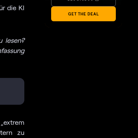
r die KI
GET THE DEAL
u lesen?
assung
extrem
htern zu