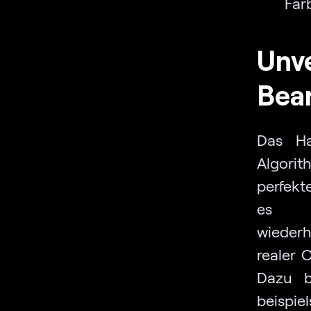
Far
Unv
Bear
Das Ha
Algorit
perfekte
es be
wiederh
realer 
Dazu b
bei