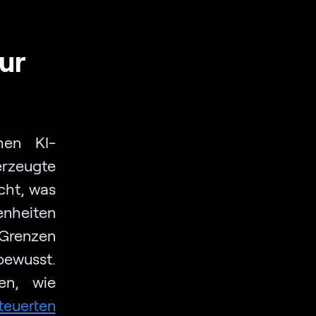
ur
hen KI-
erzeugte
icht, was
heiten
 Grenzen
bewusst.
en, wie
teuerten