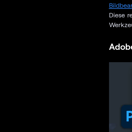
Bildbe
Diese r
Werkzeug
Adobe