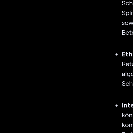
Sch
Spl
sow
Bet
Et
Re
alg
Sch
Int
kön
kom