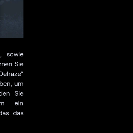
n, sowie
nnen Sie
ehaze“
eben, um
den Sie
um ein
 das das