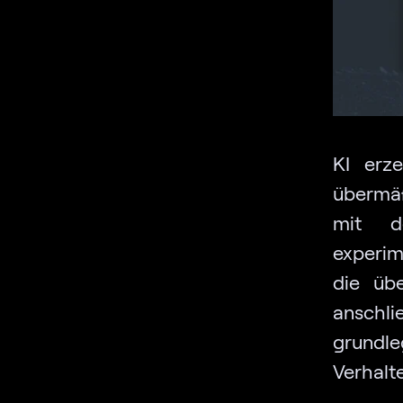
KI erze
übermäß
mit d
experim
die üb
ansch
grundle
Verhalt