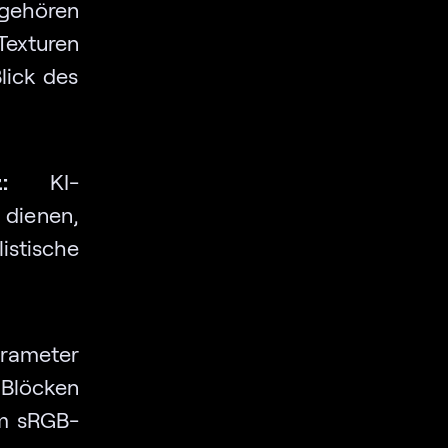
 gehören
Texturen
lick des
:
KI-
ienen,
istische
rameter
 Blöcken
im sRGB-